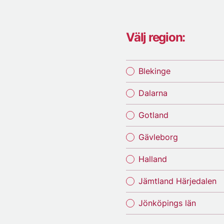
Välj region:
Blekinge
Dalarna
Gotland
Gävleborg
Halland
Jämtland Härjedalen
Jönköpings län