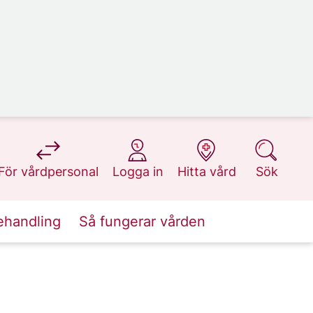
på 1177.se
på 1177.se
på 1177.se
på 1177.se
För vårdpersonal
Logga in
Hitta vård
Sök
ehandling
Så fungerar vården