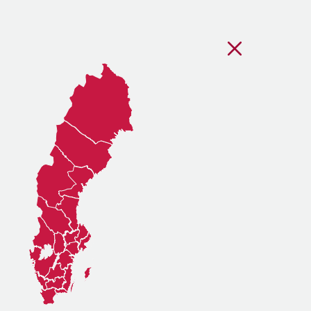
Stäng regionsvälj