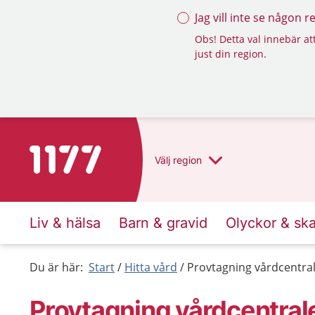
Jag vill inte se någon 
Obs! Detta val innebär att
just din region.
Till startsidan för 1177
Välj
region
Liv & hälsa
Barn & gravid
Olyckor & sk
Du är här:
Start
Hitta vård
Provtagning vårdcentra
Provtagning vårdcentral