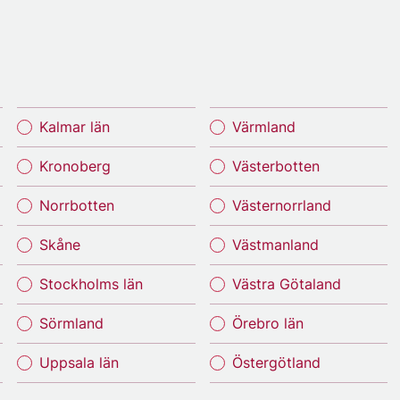
Kalmar län
Värmland
Kronoberg
Västerbotten
Norrbotten
Västernorrland
Skåne
Västmanland
Stockholms län
Västra Götaland
Sörmland
Örebro län
Uppsala län
Östergötland