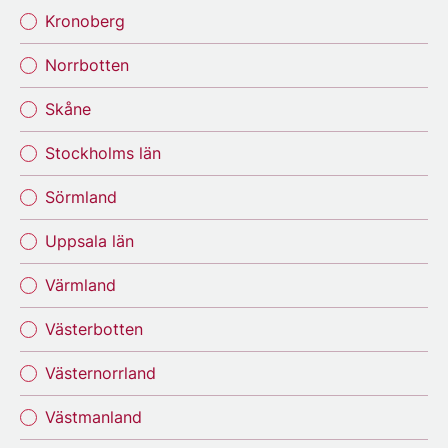
Kronoberg
Norrbotten
Skåne
Stockholms län
Sörmland
Uppsala län
Värmland
Västerbotten
Västernorrland
Västmanland