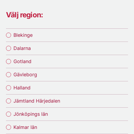
Välj region:
Blekinge
Dalarna
Gotland
Gävleborg
Halland
Jämtland Härjedalen
Jönköpings län
Kalmar län