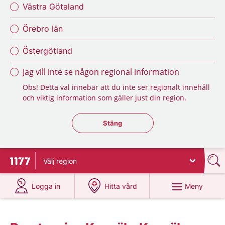
Västra Götaland
Örebro län
Östergötland
Jag vill inte se någon regional information
Obs! Detta val innebär att du inte ser regionalt innehåll
och viktig information som gäller just din region.
Stäng regionsväljaren
Stäng
Välj
region
Till startsidan för 1177
på 1177.se
på 1177.se
Meny
Logga in
Hitta vård