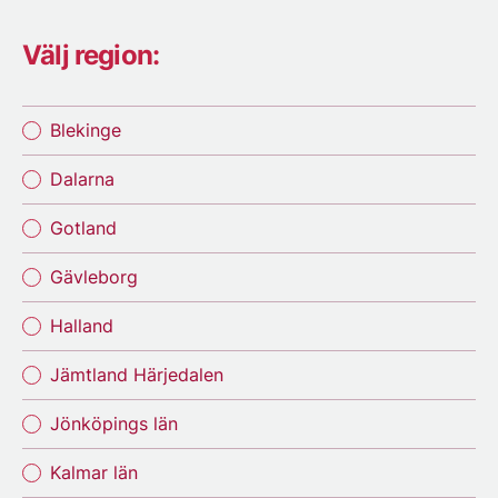
Välj region:
Blekinge
Dalarna
Gotland
Gävleborg
Halland
Jämtland Härjedalen
Jönköpings län
Kalmar län