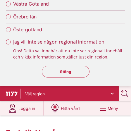
Västra Götaland
Örebro län
Östergötland
Jag vill inte se någon regional information
Obs! Detta val innebär att du inte ser regionalt innehåll
och viktig information som gäller just din region.
Stäng regionsväljaren
Stäng
Välj
region
Till startsidan för 1177
på 1177.se
på 1177.se
Meny
Logga in
Hitta vård