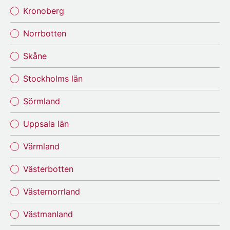
Kronoberg
Norrbotten
Skåne
Stockholms län
Sörmland
Uppsala län
Värmland
Västerbotten
Västernorrland
Västmanland