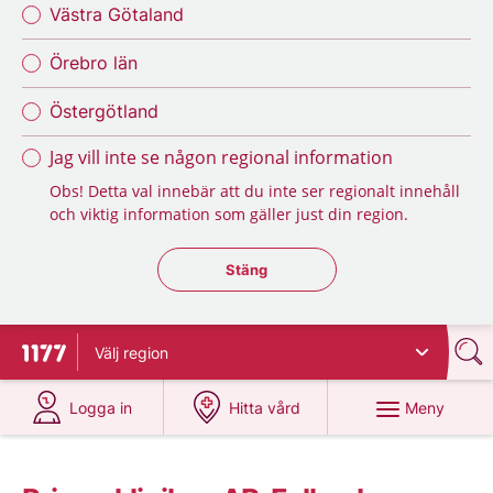
Västra Götaland
Örebro län
Östergötland
Jag vill inte se någon regional information
Obs! Detta val innebär att du inte ser regionalt innehåll
och viktig information som gäller just din region.
Stäng regionsväljaren
Stäng
Välj
region
Till startsidan för 1177
på 1177.se
på 1177.se
Meny
Logga in
Hitta vård