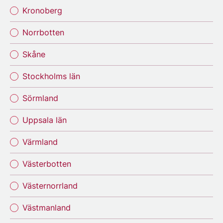
Kronoberg
Norrbotten
Skåne
Stockholms län
Sörmland
Uppsala län
Värmland
Västerbotten
Västernorrland
Västmanland