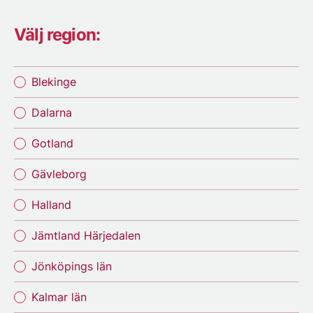
Välj region:
Blekinge
Dalarna
Gotland
Gävleborg
Halland
Jämtland Härjedalen
Jönköpings län
Kalmar län