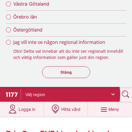
Västra Götaland
Örebro län
Östergötland
Jag vill inte se någon regional information
Obs! Detta val innebär att du inte ser regionalt innehåll
och viktig information som gäller just din region.
Stäng regionsväljaren
Stäng
Välj
region
Till startsidan för 1177
på 1177.se
på 1177.se
Meny
Logga in
Hitta vård