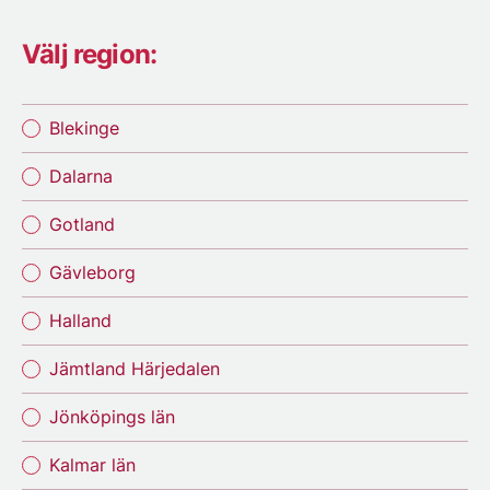
Välj region:
Blekinge
Dalarna
Gotland
Gävleborg
Halland
Jämtland Härjedalen
Jönköpings län
Kalmar län