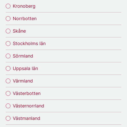
Kronoberg
Norrbotten
Skåne
Stockholms län
Sörmland
Uppsala län
Värmland
Västerbotten
Västernorrland
Västmanland