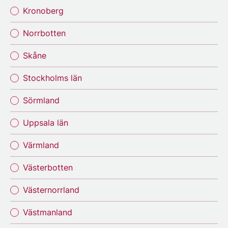
Kronoberg
Norrbotten
Skåne
Stockholms län
Sörmland
Uppsala län
Värmland
Västerbotten
Västernorrland
Västmanland