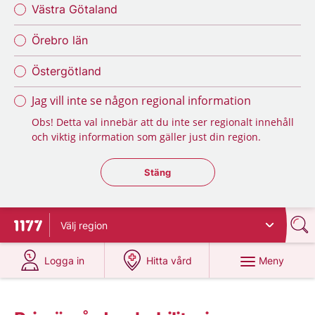
Västra Götaland
Örebro län
Östergötland
Jag vill inte se någon regional information
Obs! Detta val innebär att du inte ser regionalt innehåll
och viktig information som gäller just din region.
Stäng regionsväljaren
Stäng
Välj
region
Till startsidan för 1177
på 1177.se
på 1177.se
Meny
Logga in
Hitta vård