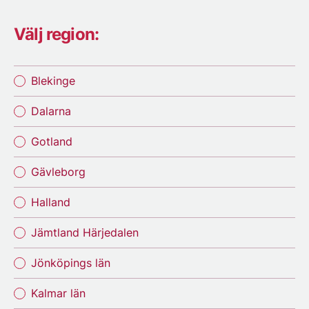
Välj region:
Blekinge
Dalarna
Gotland
Gävleborg
Halland
Jämtland Härjedalen
Jönköpings län
Kalmar län