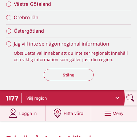
Västra Götaland
Örebro län
Östergötland
Jag vill inte se någon regional information
Obs! Detta val innebär att du inte ser regionalt innehåll
och viktig information som gäller just din region.
Stäng regionsväljaren
Stäng
Välj
region
Till startsidan för 1177
på 1177.se
på 1177.se
Meny
Logga in
Hitta vård