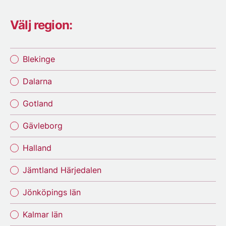
Välj region:
Blekinge
Dalarna
Gotland
Gävleborg
Halland
Jämtland Härjedalen
Jönköpings län
Kalmar län