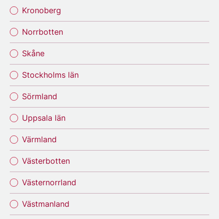
Kronoberg
Norrbotten
Skåne
Stockholms län
Sörmland
Uppsala län
Värmland
Västerbotten
Västernorrland
Västmanland