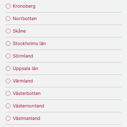
Kronoberg
Norrbotten
Skåne
Stockholms län
Sörmland
Uppsala län
Värmland
Västerbotten
Västernorrland
Västmanland