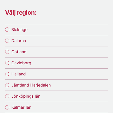
Välj region:
Blekinge
Dalarna
Gotland
Gävleborg
Halland
Jämtland Härjedalen
Jönköpings län
Kalmar län