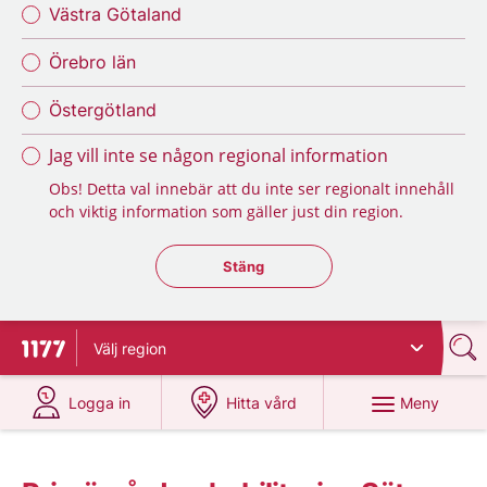
Västra Götaland
Örebro län
Östergötland
Jag vill inte se någon regional information
Obs! Detta val innebär att du inte ser regionalt innehåll
och viktig information som gäller just din region.
Stäng regionsväljaren
Stäng
Välj
region
Till startsidan för 1177
på 1177.se
på 1177.se
Meny
Logga in
Hitta vård