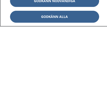
GODKÄNN NÖDVÄNDIGA
GODKÄNN ALLA