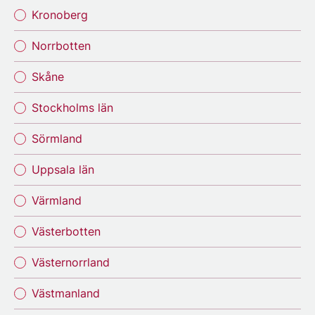
Kronoberg
Norrbotten
Skåne
Stockholms län
Sörmland
Uppsala län
Värmland
Västerbotten
Västernorrland
Västmanland