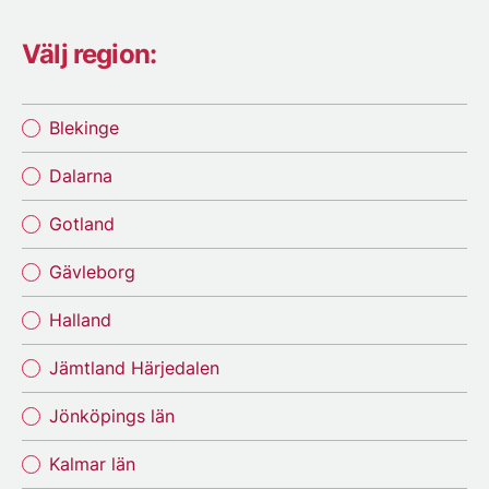
Välj region:
Blekinge
Dalarna
Gotland
Gävleborg
Halland
Jämtland Härjedalen
Jönköpings län
Kalmar län