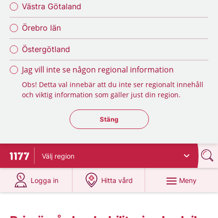
Västra Götaland
Örebro län
Östergötland
Jag vill inte se någon regional information
Obs! Detta val innebär att du inte ser regionalt innehåll
och viktig information som gäller just din region.
Stäng regionsväljaren
Stäng
Välj
region
Till startsidan för 1177
på 1177.se
på 1177.se
Meny
Logga in
Hitta vård