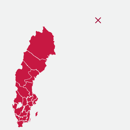
Stäng regionsvälj