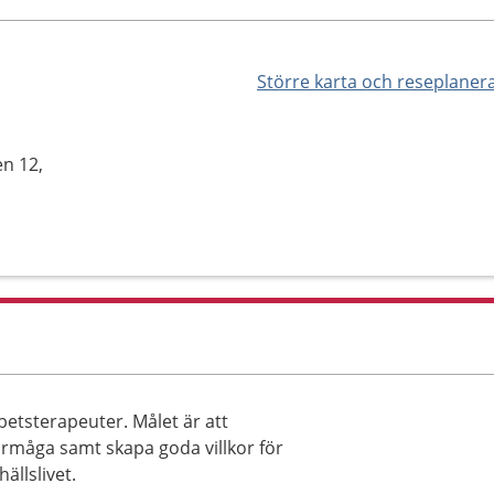
Större karta och reseplaner
en 12,
etsterapeuter. Målet är att
förmåga samt skapa goda villkor för
ällslivet.