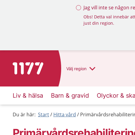
Jag vill inte se någon 
Obs! Detta val innebär att
just din region.
Till startsidan för 1177
Välj
region
Liv & hälsa
Barn & gravid
Olyckor & sk
Du är här:
Start
Hitta vård
Primärvårdsrehabiliteri
Primärvårdsrehabiliterin