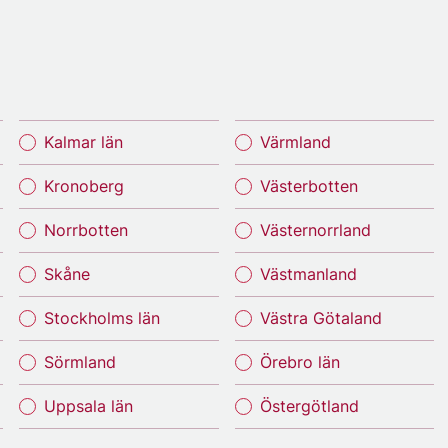
Kalmar län
Värmland
Kronoberg
Västerbotten
Norrbotten
Västernorrland
Skåne
Västmanland
Stockholms län
Västra Götaland
Sörmland
Örebro län
Uppsala län
Östergötland