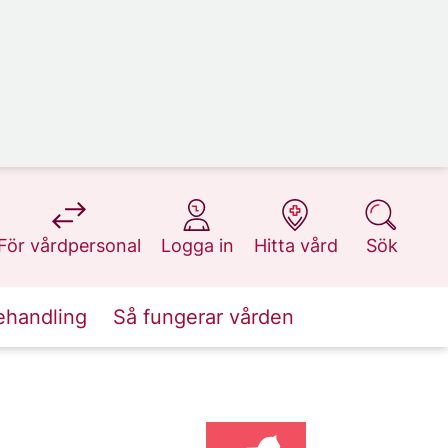
på 1177.se
på 1177.se
på 1177.se
på 1177.se
För vårdpersonal
Logga in
Hitta vård
Sök
ehandling
Så fungerar vården