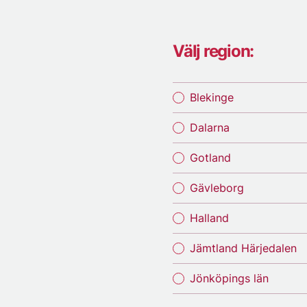
Välj region:
Blekinge
Dalarna
Gotland
Gävleborg
Halland
Jämtland Härjedalen
Jönköpings län