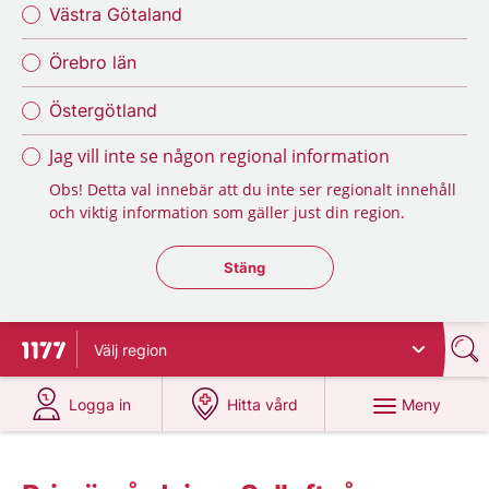
Västra Götaland
Örebro län
Östergötland
Jag vill inte se någon regional information
Obs! Detta val innebär att du inte ser regionalt innehåll
och viktig information som gäller just din region.
Stäng regionsväljaren
Stäng
Välj
region
Till startsidan för 1177
på 1177.se
på 1177.se
Meny
Logga in
Hitta vård