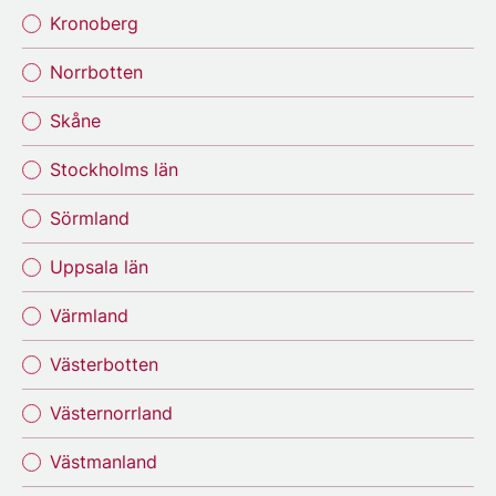
Kronoberg
Norrbotten
Skåne
Stockholms län
Sörmland
Uppsala län
Värmland
Västerbotten
Västernorrland
Västmanland