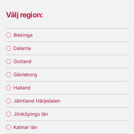
Välj region:
Blekinge
Dalarna
Gotland
Gävleborg
Halland
Jämtland Härjedalen
Jönköpings län
Kalmar län