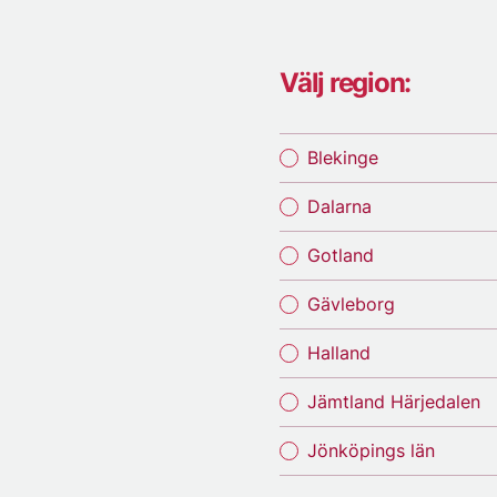
Välj region:
Blekinge
Dalarna
Gotland
Gävleborg
Halland
Jämtland Härjedalen
Jönköpings län