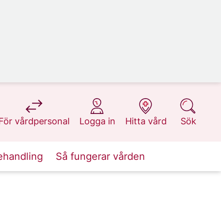
på 1177.se
på 1177.se
på 1177.se
på 1177.se
För vårdpersonal
Logga in
Hitta vård
Sök
ehandling
Så fungerar vården