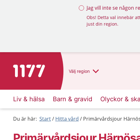
Jag vill inte se någon 
Obs! Detta val innebär att
just din region.
Till startsidan för 1177
Välj
region
Liv & hälsa
Barn & gravid
Olyckor & sk
Du är här:
Start
Hitta vård
Primärvårdsjour Härnö
Primärvårdsjour Härnös