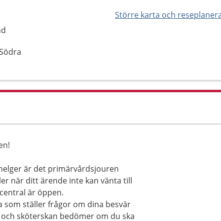
Större karta och reseplaner
nd
 Södra
en!
h helger är det primärvårdsjouren
r när ditt ärende inte kan vänta till
central är öppen.
a som ställer frågor om dina besvär
v, och sköterskan bedömer om du ska