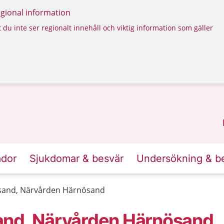
regional information
 du inte ser regionalt innehåll och viktig information som gäller
ador
Sjukdomar & besvär
Undersökning & b
sand, Närvården Härnösand
and, Närvården Härnösand