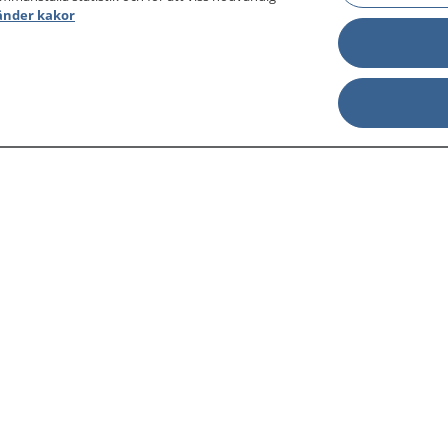
änder kakor
sjukdomar och
Other languages