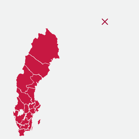
Stäng regionsvälj