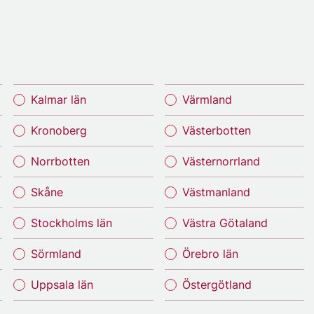
Kalmar län
Värmland
Kronoberg
Västerbotten
Norrbotten
Västernorrland
Skåne
Västmanland
Stockholms län
Västra Götaland
Sörmland
Örebro län
Uppsala län
Östergötland