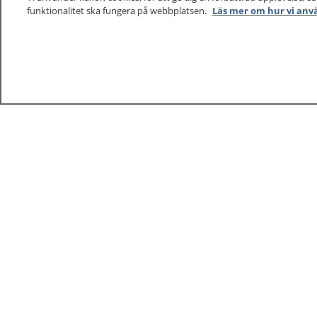
funktionalitet ska fungera på webbplatsen.
Läs mer om hur vi anv
1177
–
tryggt om din hälsa och vård
På 1177.se får du råd om hälsa och information om 