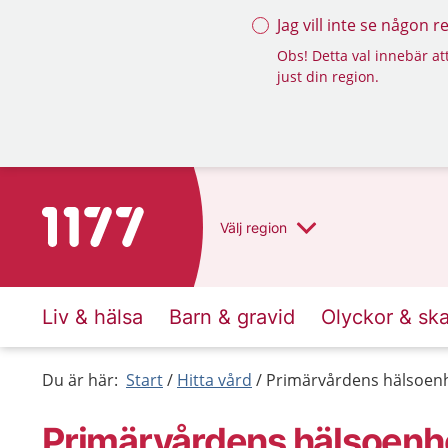
Jag vill inte se någon 
Obs! Detta val innebär att
just din region.
Till startsidan för 1177
Välj
region
Liv & hälsa
Barn & gravid
Olyckor & sk
Du är här:
Start
Hitta vård
Primärvårdens hälsoenh
Primärvårdens hälsoenhe