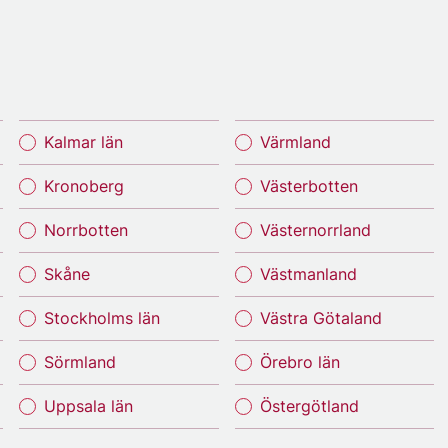
Kalmar län
Värmland
Kronoberg
Västerbotten
Norrbotten
Västernorrland
Skåne
Västmanland
Stockholms län
Västra Götaland
Sörmland
Örebro län
Uppsala län
Östergötland