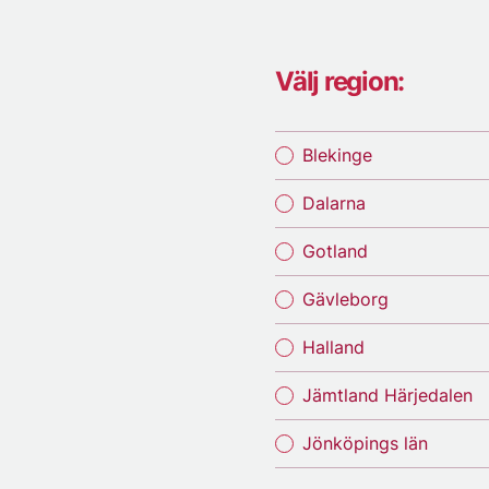
Välj region:
Blekinge
Dalarna
Gotland
Gävleborg
Halland
Jämtland Härjedalen
Jönköpings län