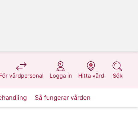
på 1177.se
på 1177.se
på 1177.se
på 1177.se
För vårdpersonal
Logga in
Hitta vård
Sök
ehandling
Så fungerar vården