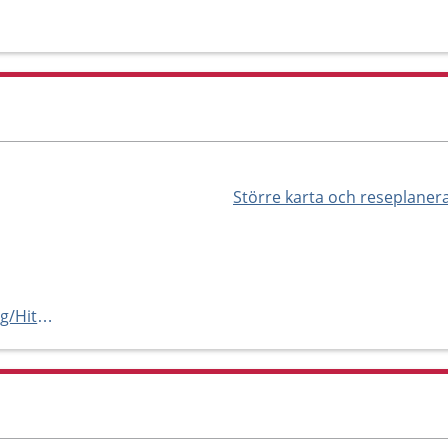
Större karta och reseplaner
https://www.1177.se/Kronoberg/Hitta-vard/Kronoberg/Kontakt/Primarvardens-halsoenhet-Ljungby/