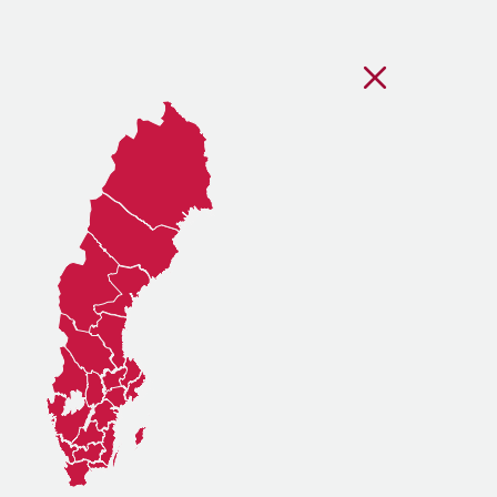
Stäng regionsvälj