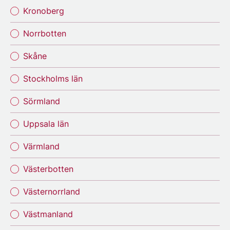
Kronoberg
Norrbotten
Skåne
Stockholms län
Sörmland
Uppsala län
Värmland
Västerbotten
Västernorrland
Västmanland