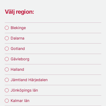
Välj region:
Blekinge
Dalarna
Gotland
Gävleborg
Halland
Jämtland Härjedalen
Jönköpings län
Kalmar län