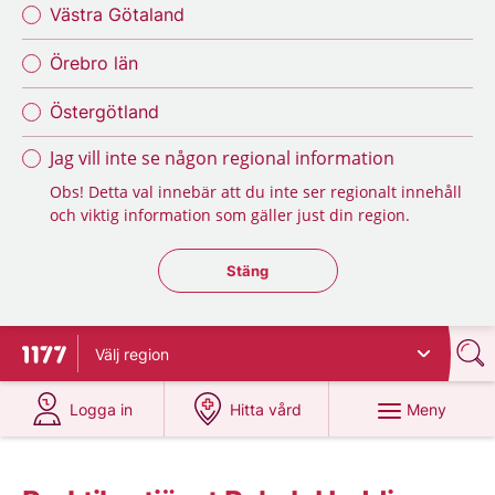
Västra Götaland
Örebro län
Östergötland
Jag vill inte se någon regional information
Obs! Detta val innebär att du inte ser regionalt innehåll
och viktig information som gäller just din region.
Stäng regionsväljaren
Stäng
Välj
region
Till startsidan för 1177
på 1177.se
på 1177.se
Meny
Logga in
Hitta vård