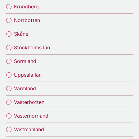
Kronoberg
Norrbotten
Skåne
Stockholms län
Sörmland
Uppsala län
Värmland
Västerbotten
Västernorrland
Västmanland