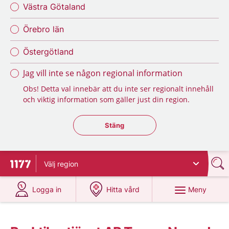
Västra Götaland
Örebro län
Östergötland
Jag vill inte se någon regional information
Obs! Detta val innebär att du inte ser regionalt innehåll
och viktig information som gäller just din region.
Stäng regionsväljaren
Stäng
Välj
region
Till startsidan för 1177
på 1177.se
på 1177.se
Meny
Logga in
Hitta vård