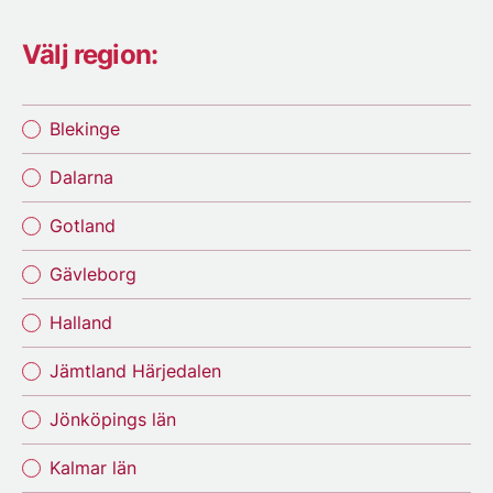
Välj region:
Blekinge
Dalarna
Gotland
Gävleborg
Halland
Jämtland Härjedalen
Jönköpings län
Kalmar län