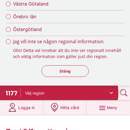
Västra Götaland
Örebro län
Östergötland
Jag vill inte se någon regional information
Obs! Detta val innebär att du inte ser regionalt innehåll
och viktig information som gäller just din region.
Stäng regionsväljaren
Stäng
Välj
region
Till startsidan för 1177
på 1177.se
på 1177.se
Meny
Logga in
Hitta vård