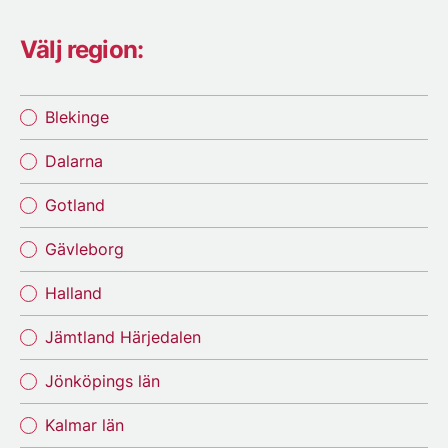
Välj region:
Blekinge
Dalarna
Gotland
Gävleborg
Halland
Jämtland Härjedalen
Jönköpings län
Kalmar län