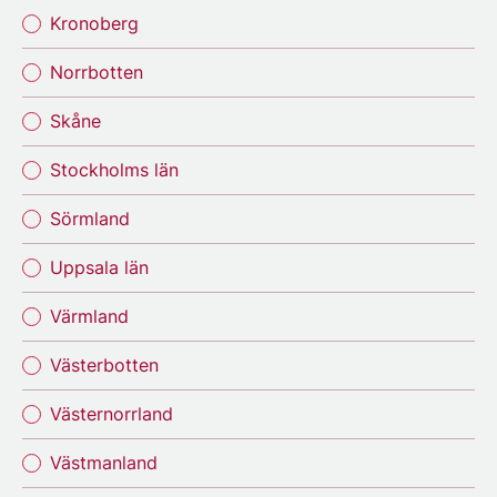
Kronoberg
Norrbotten
Skåne
Stockholms län
Sörmland
Uppsala län
Värmland
Västerbotten
Västernorrland
Västmanland