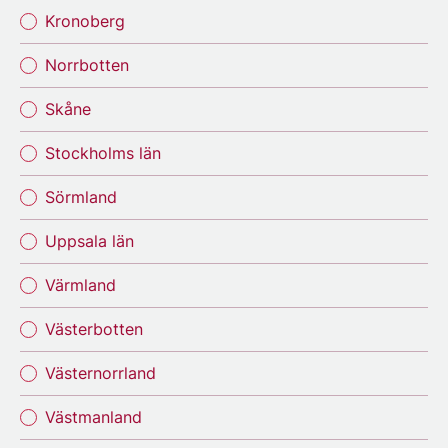
Kronoberg
Norrbotten
Skåne
Stockholms län
Sörmland
Uppsala län
Värmland
Västerbotten
Västernorrland
Västmanland