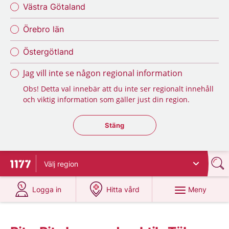
Västra Götaland
Örebro län
Östergötland
Jag vill inte se någon regional information
Obs! Detta val innebär att du inte ser regionalt innehåll
och viktig information som gäller just din region.
Stäng regionsväljaren
Stäng
Välj
region
Till startsidan för 1177
på 1177.se
på 1177.se
Meny
Logga in
Hitta vård