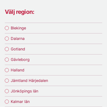
Välj region:
Blekinge
Dalarna
Gotland
Gävleborg
Halland
Jämtland Härjedalen
Jönköpings län
Kalmar län