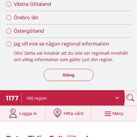
Västra Götaland
Örebro län
Östergötland
Jag vill inte se någon regional information
Obs! Detta val innebär att du inte ser regionalt innehåll
och viktig information som gäller just din region.
Stäng regionsväljaren
Stäng
Välj
region
Till startsidan för 1177
på 1177.se
på 1177.se
Meny
Logga in
Hitta vård