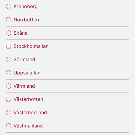
Kronoberg
Norrbotten
Skåne
Stockholms län
Sörmland
Uppsala län
Värmland
Västerbotten
Västernorrland
Västmanland