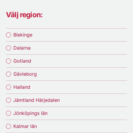
Välj region:
Blekinge
Dalarna
Gotland
Gävleborg
Halland
Jämtland Härjedalen
Jönköpings län
Kalmar län