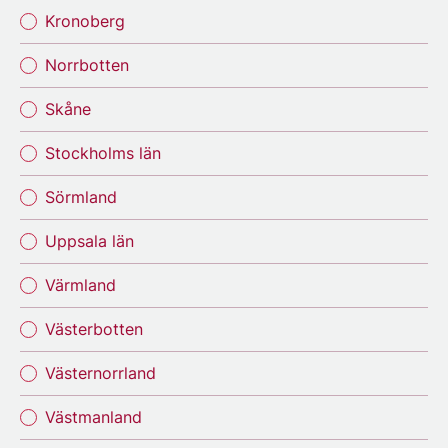
Kronoberg
Norrbotten
Skåne
Stockholms län
Sörmland
Uppsala län
Värmland
Västerbotten
Västernorrland
Västmanland