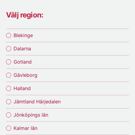
Välj region:
Blekinge
Dalarna
Gotland
Gävleborg
Halland
Jämtland Härjedalen
Jönköpings län
Kalmar län