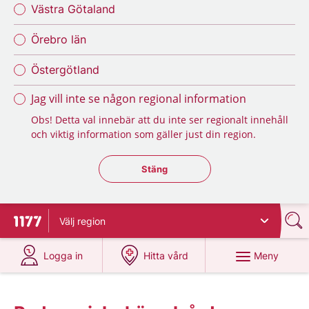
Västra Götaland
Örebro län
Östergötland
Jag vill inte se någon regional information
Obs! Detta val innebär att du inte ser regionalt innehåll
och viktig information som gäller just din region.
Stäng regionsväljaren
Stäng
Välj
region
Till startsidan för 1177
på 1177.se
på 1177.se
Meny
Logga in
Hitta vård