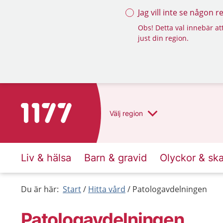
Jag vill inte se någon 
Obs! Detta val innebär att
just din region.
Till startsidan för 1177
Välj
region
Liv & hälsa
Barn & gravid
Olyckor & sk
Du är här:
Start
Hitta vård
Patologavdelningen
Patologavdelningen