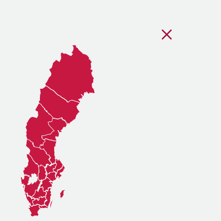
Stäng regionsvälj