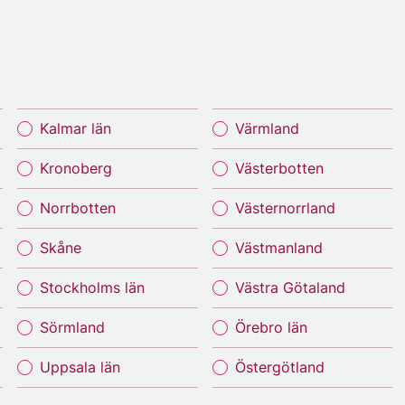
Kalmar län
Värmland
Kronoberg
Västerbotten
Norrbotten
Västernorrland
Skåne
Västmanland
Stockholms län
Västra Götaland
Sörmland
Örebro län
Uppsala län
Östergötland