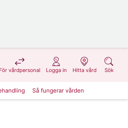
på 1177.se
på 1177.se
på 1177.se
på 1177.se
För vårdpersonal
Logga in
Hitta vård
Sök
ehandling
Så fungerar vården