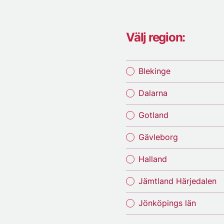
Välj region:
Blekinge
Dalarna
Gotland
Gävleborg
Halland
Jämtland Härjedalen
Jönköpings län