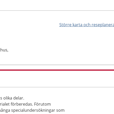
Större karta och reseplaner
khus,
 olika delar.
ialet förberedas. Förutom
i många specialundersökningar som