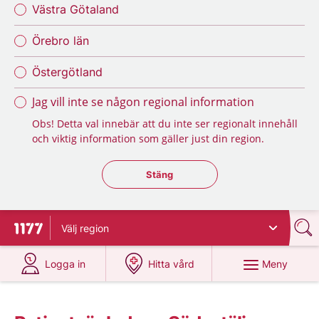
Västra Götaland
Örebro län
Östergötland
Jag vill inte se någon regional information
Obs! Detta val innebär att du inte ser regionalt innehåll
och viktig information som gäller just din region.
Stäng regionsväljaren
Stäng
Välj
region
Till startsidan för 1177
på 1177.se
på 1177.se
Meny
Logga in
Hitta vård