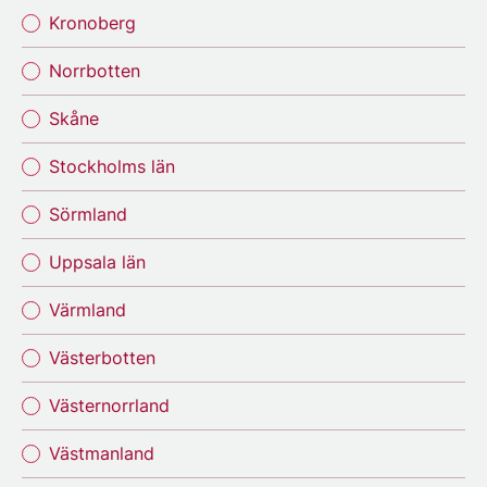
Kronoberg
Norrbotten
Skåne
Stockholms län
Sörmland
Uppsala län
Värmland
Västerbotten
Västernorrland
Västmanland