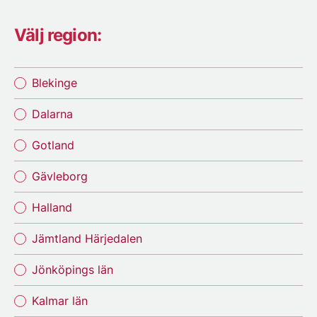
Välj region:
Blekinge
Dalarna
Gotland
Gävleborg
Halland
Jämtland Härjedalen
Jönköpings län
Kalmar län