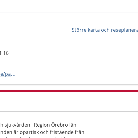
Större karta och reseplaner
1 16
https://www.regionorebrolan.se/patientnamnden
h sjukvården i Region Örebro län
nden är opartisk och fristående från