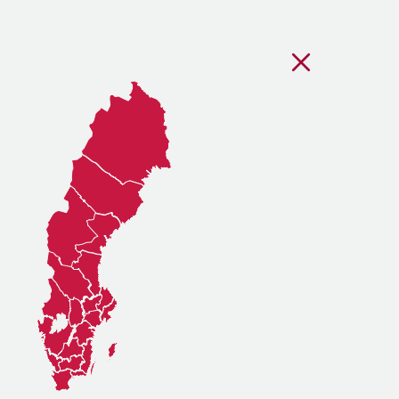
Stäng regionsvälj