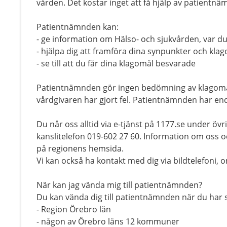
vården. Det kostar inget att få hjälp av patientnä
Patientnämnden kan:
- ge information om Hälso- och sjukvården, var d
- hjälpa dig att framföra dina synpunkter och kla
- se till att du får dina klagomål besvarade
Patientnämnden gör ingen bedömning av klagomålet
vårdgivaren har gjort fel. Patientnämnden har en
Du når oss alltid via e-tjänst på 1177.se under övr
kanslitelefon 019-602 27 60. Information om oss o
på regionens hemsida.
Vi kan också ha kontakt med dig via bildtelefoni,
När kan jag vända mig till patientnämnden?
Du kan vända dig till patientnämnden när du har 
- Region Örebro län
- någon av Örebro läns 12 kommuner