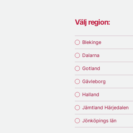
Välj region:
Blekinge
Dalarna
Gotland
Gävleborg
Halland
Jämtland Härjedalen
Jönköpings län