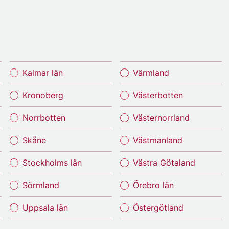
Kalmar län
Värmland
Kronoberg
Västerbotten
Norrbotten
Västernorrland
Skåne
Västmanland
Stockholms län
Västra Götaland
Sörmland
Örebro län
Uppsala län
Östergötland