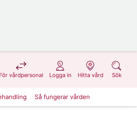
på 1177.se
på 1177.se
på 1177.se
på 1177.se
För vårdpersonal
Logga in
Hitta vård
Sök
ehandling
Så fungerar vården