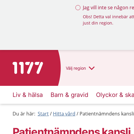
Jag vill inte se någon 
Obs! Detta val innebär att
just din region.
Till startsidan för 1177
Välj
region
Liv & hälsa
Barn & gravid
Olyckor & sk
Du är här:
Start
Hitta vård
Patientnämndens kansli
Patientnämndens kansli,