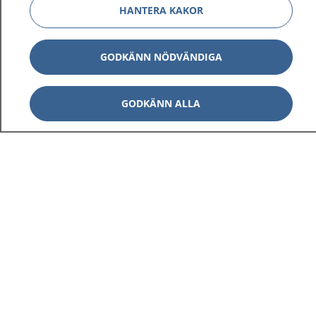
HANTERA KAKOR
GODKÄNN NÖDVÄNDIGA
GODKÄNN ALLA
1177
–
tryggt om din hälsa och vård