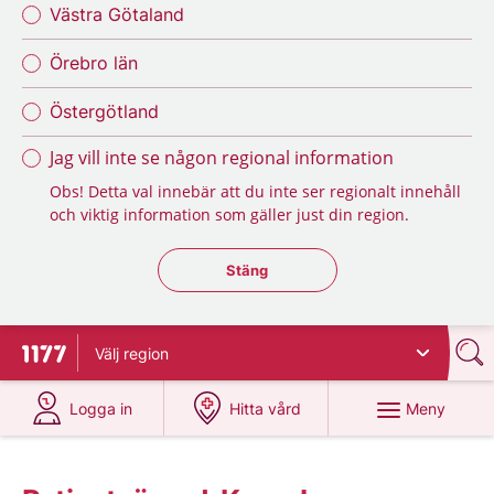
Västra Götaland
Örebro län
Östergötland
Jag vill inte se någon regional information
Obs! Detta val innebär att du inte ser regionalt innehåll
och viktig information som gäller just din region.
Stäng regionsväljaren
Stäng
Välj
region
Till startsidan för 1177
på 1177.se
på 1177.se
Meny
Logga in
Hitta vård