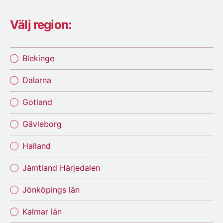
Välj region:
Blekinge
Dalarna
Gotland
Gävleborg
Halland
Jämtland Härjedalen
Jönköpings län
Kalmar län