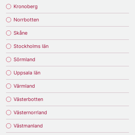
Kronoberg
Norrbotten
Skåne
Stockholms län
Sörmland
Uppsala län
Värmland
Västerbotten
Västernorrland
Västmanland