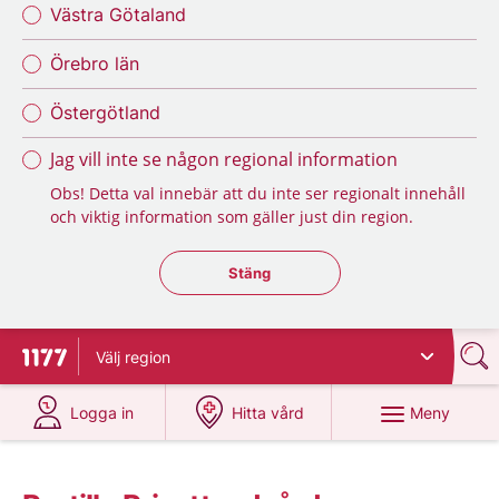
Västra Götaland
Örebro län
Östergötland
Jag vill inte se någon regional information
Obs! Detta val innebär att du inte ser regionalt innehåll
och viktig information som gäller just din region.
Stäng regionsväljaren
Stäng
Välj
region
Till startsidan för 1177
på 1177.se
på 1177.se
Meny
Logga in
Hitta vård