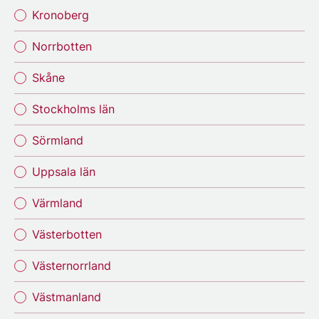
Kronoberg
Norrbotten
Skåne
Stockholms län
Sörmland
Uppsala län
Värmland
Västerbotten
Västernorrland
Västmanland