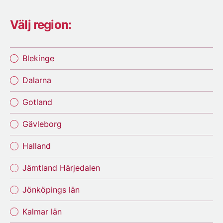
Välj region:
Blekinge
Dalarna
Gotland
Gävleborg
Halland
Jämtland Härjedalen
Jönköpings län
Kalmar län