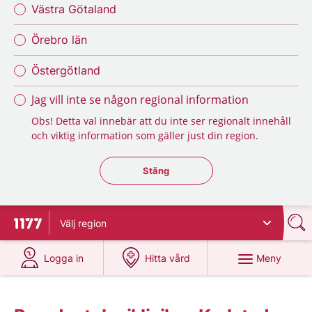
Västra Götaland
Örebro län
Östergötland
Jag vill inte se någon regional information
Obs! Detta val innebär att du inte ser regionalt innehåll
och viktig information som gäller just din region.
Stäng regionsväljaren
Stäng
Välj
region
Till startsidan för 1177
på 1177.se
på 1177.se
Meny
Logga in
Hitta vård