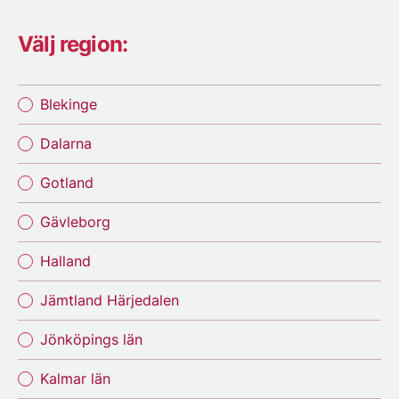
Välj region:
Blekinge
Dalarna
Gotland
Gävleborg
Halland
Jämtland Härjedalen
Jönköpings län
Kalmar län