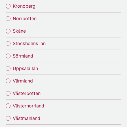
Kronoberg
Norrbotten
Skåne
Stockholms län
Sörmland
Uppsala län
Värmland
Västerbotten
Västernorrland
Västmanland