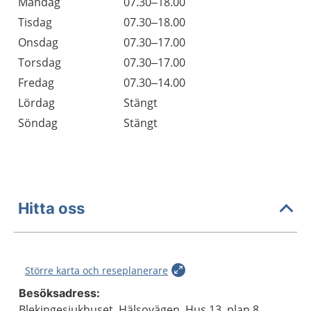
Öppettider
Kommentarer
Måndag
07.30–18.00
Dag
Tisdag
07.30–18.00
Onsdag
07.30–17.00
Torsdag
07.30–17.00
Fredag
07.30–14.00
Lördag
Stängt
Söndag
Stängt
Hitta oss
Större karta och reseplanerare
Besöksadress:
Blekingesjukhuset, Hälsovägen, Hus 13, plan 8