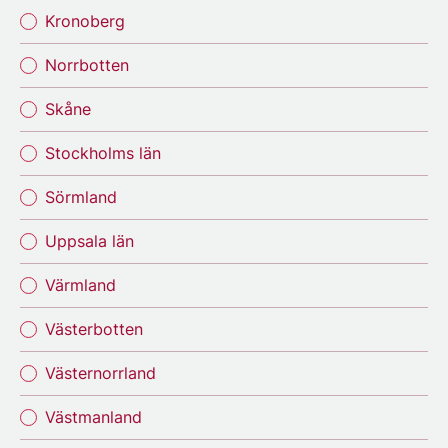
Kronoberg
Norrbotten
Skåne
Stockholms län
Sörmland
Uppsala län
Värmland
Västerbotten
Västernorrland
Västmanland