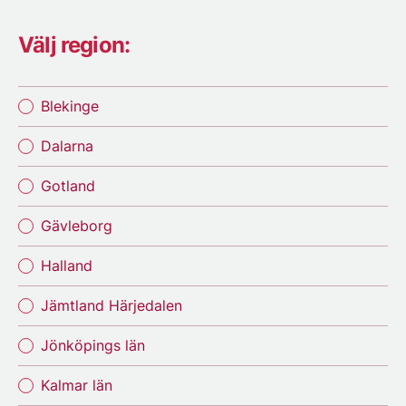
Välj region:
Blekinge
Dalarna
Gotland
Gävleborg
Halland
Jämtland Härjedalen
Jönköpings län
Kalmar län