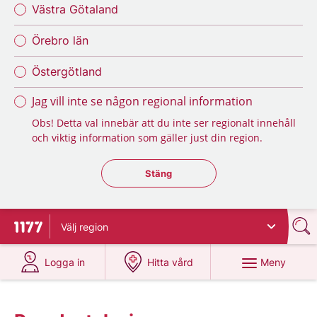
Västra Götaland
Örebro län
Östergötland
Jag vill inte se någon regional information
Obs! Detta val innebär att du inte ser regionalt innehåll
och viktig information som gäller just din region.
Stäng regionsväljaren
Stäng
Välj
region
Till startsidan för 1177
på 1177.se
på 1177.se
Meny
Logga in
Hitta vård