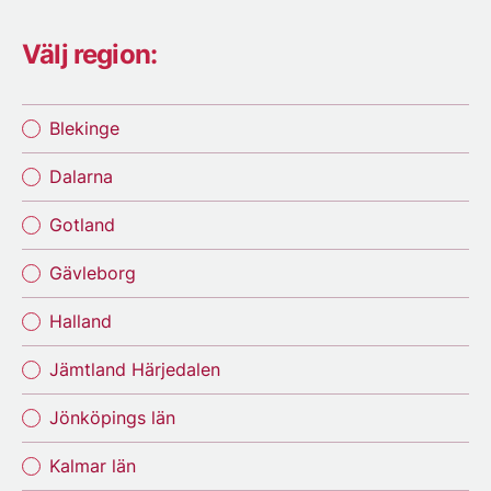
Välj region:
Blekinge
Dalarna
Gotland
Gävleborg
Halland
Jämtland Härjedalen
Jönköpings län
Kalmar län