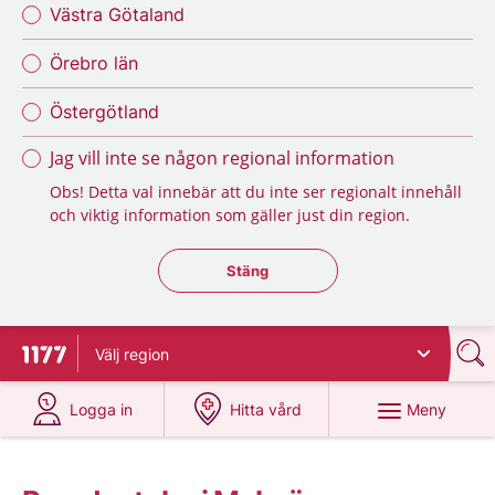
Västra Götaland
Örebro län
Östergötland
Jag vill inte se någon regional information
Obs! Detta val innebär att du inte ser regionalt innehåll
och viktig information som gäller just din region.
Stäng regionsväljaren
Stäng
Välj
region
Till startsidan för 1177
på 1177.se
på 1177.se
Meny
Logga in
Hitta vård