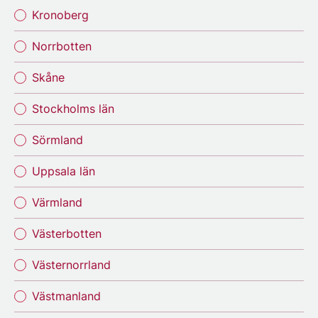
Kronoberg
Norrbotten
Skåne
Stockholms län
Sörmland
Uppsala län
Värmland
Västerbotten
Västernorrland
Västmanland