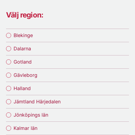
Välj region:
Blekinge
Dalarna
Gotland
Gävleborg
Halland
Jämtland Härjedalen
Jönköpings län
Kalmar län