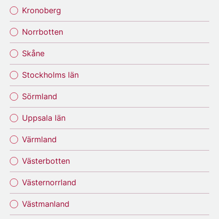
Kronoberg
Norrbotten
Skåne
Stockholms län
Sörmland
Uppsala län
Värmland
Västerbotten
Västernorrland
Västmanland