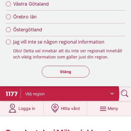
Västra Götaland
Örebro län
Östergötland
Jag vill inte se någon regional information
Obs! Detta val innebär att du inte ser regionalt innehåll
och viktig information som gäller just din region.
Stäng regionsväljaren
Stäng
Välj
region
Till startsidan för 1177
på 1177.se
på 1177.se
Meny
Logga in
Hitta vård