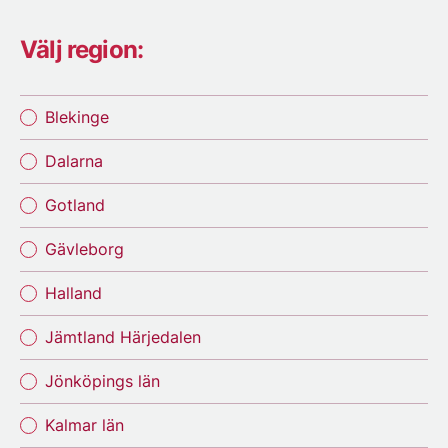
Välj region:
Blekinge
Dalarna
Gotland
Gävleborg
Halland
Jämtland Härjedalen
Jönköpings län
Kalmar län