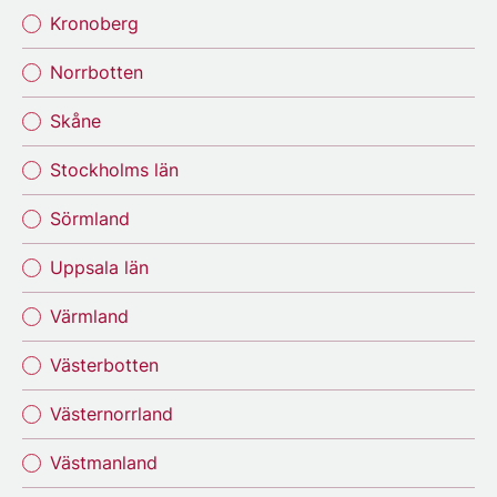
Kronoberg
Norrbotten
Skåne
Stockholms län
Sörmland
Uppsala län
Värmland
Västerbotten
Västernorrland
Västmanland