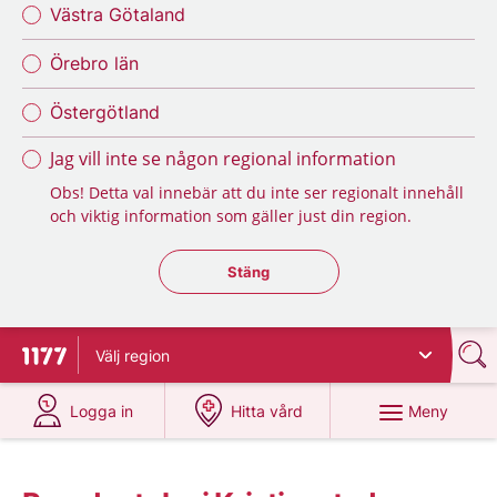
Västra Götaland
Örebro län
Östergötland
Jag vill inte se någon regional information
Obs! Detta val innebär att du inte ser regionalt innehåll
och viktig information som gäller just din region.
Stäng regionsväljaren
Stäng
Välj
region
Till startsidan för 1177
på 1177.se
på 1177.se
Meny
Logga in
Hitta vård