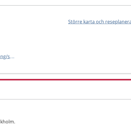
Större karta och reseplaner
https://capio.se/hitta-mottagning/specialistvard/geriatrik/nacka/
ckholm.