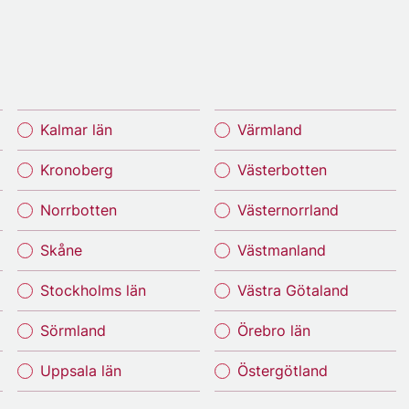
Kalmar län
Värmland
Kronoberg
Västerbotten
Norrbotten
Västernorrland
Skåne
Västmanland
Stockholms län
Västra Götaland
Sörmland
Örebro län
Uppsala län
Östergötland