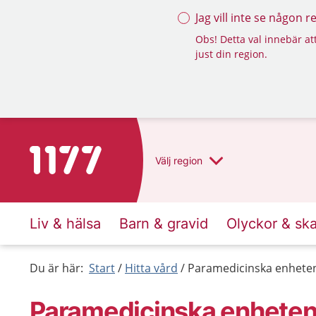
Jag vill inte se någon 
Obs! Detta val innebär att
just din region.
Till startsidan för 1177
Välj
region
Liv & hälsa
Barn & gravid
Olyckor & sk
Du är här:
Start
Hitta vård
Paramedicinska enheten
Paramedicinska enheten,