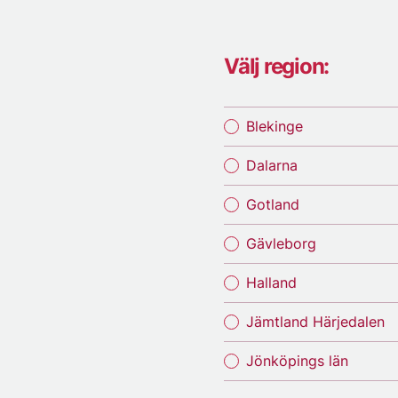
Välj region:
Blekinge
Dalarna
Gotland
Gävleborg
Halland
Jämtland Härjedalen
Jönköpings län