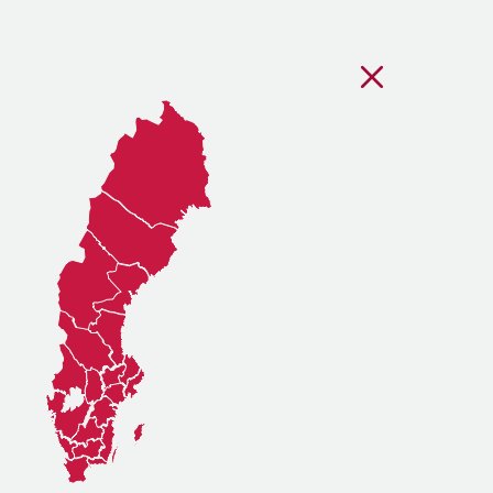
Stäng regionsvälj