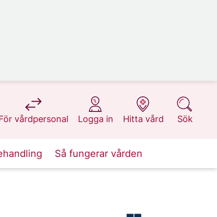
på 1177.se
på 1177.se
på 1177.se
på 1177.se
För vårdpersonal
Logga in
Hitta vård
Sök
ehandling
Så fungerar vården