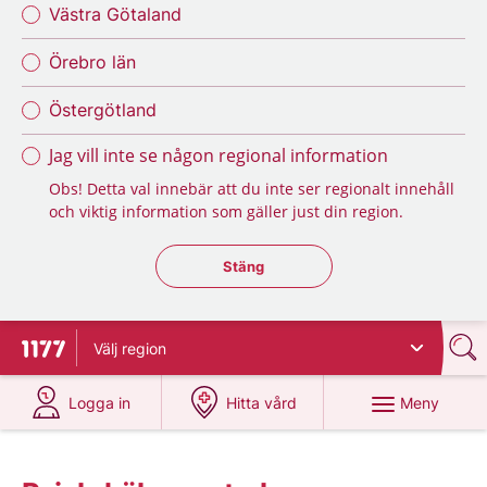
Västra Götaland
Örebro län
Östergötland
Jag vill inte se någon regional information
Obs! Detta val innebär att du inte ser regionalt innehåll
och viktig information som gäller just din region.
Stäng regionsväljaren
Stäng
Välj
region
Till startsidan för 1177
på 1177.se
på 1177.se
Meny
Logga in
Hitta vård