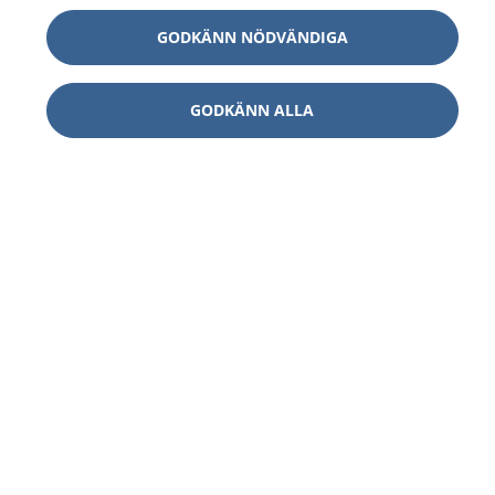
GODKÄNN NÖDVÄNDIGA
GODKÄNN ALLA
1177
–
tryggt om din hälsa och vård
På 1177.se får du råd om hälsa och information om
sjukdomar och vilka mottagningar du kan kontakta.
Logga in för att läsa din journal och göra dina
vårdärenden. Ring telefonnummer 1177 för