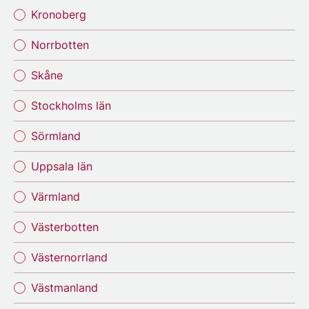
Kronoberg
Norrbotten
Skåne
Stockholms län
Sörmland
Uppsala län
Värmland
Västerbotten
Västernorrland
Västmanland