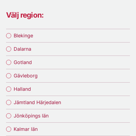
Välj region:
Blekinge
Dalarna
Gotland
Gävleborg
Halland
Jämtland Härjedalen
Jönköpings län
Kalmar län