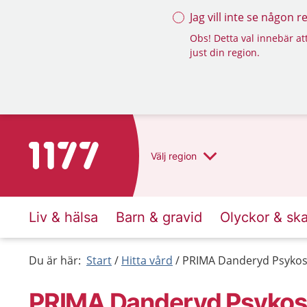
Jag vill inte se någon 
Obs! Detta val innebär att
just din region.
Till startsidan för 1177
Välj
region
Liv & hälsa
Barn & gravid
Olyckor & sk
Du är här:
Start
Hitta vård
PRIMA Danderyd Psyko
PRIMA Danderyd Psykos