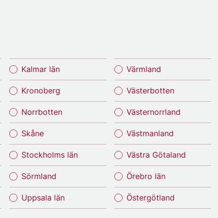
Kalmar län
Värmland
Kronoberg
Västerbotten
Norrbotten
Västernorrland
Skåne
Västmanland
Stockholms län
Västra Götaland
Sörmland
Örebro län
Uppsala län
Östergötland