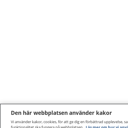
Den här webbplatsen använder kakor
Vi använder kakor, cookies, för att ge dig en förbättrad upplevelse, s
funktionalitet ska fungera på webbplatsen.
Läs mer om hur vi anv