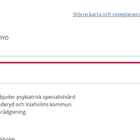
Större karta och reseplaner
ERYD
uder psykiatrisk specialistvård
anderyd och Vaxholms kommun.
nrådgivning.
ckholm.