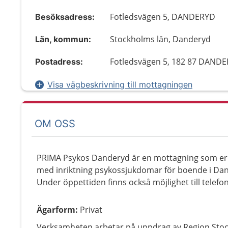
Fotledsvägen 5, DANDERYD
Besöksadress:
Stockholms län, Danderyd
Län, kommun:
Fotledsvägen 5, 182 87 DAND
Postadress:
Visa vägbeskrivning till mottagningen
OM OSS
PRIMA Psykos Danderyd är en mottagning som erbj
med inriktning psykossjukdomar för boende i D
Under öppettiden finns också möjlighet till telefo
Ägarform
:
Privat
Verksamheten arbetar på uppdrag av Region Sto