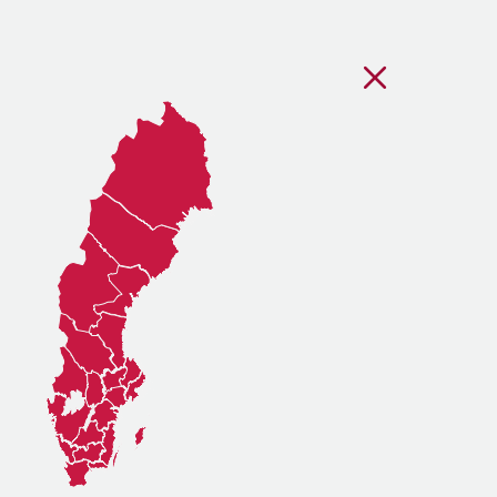
Stäng regionsvälj