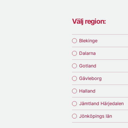
Välj region:
Blekinge
Dalarna
Gotland
Gävleborg
Halland
Jämtland Härjedalen
Jönköpings län