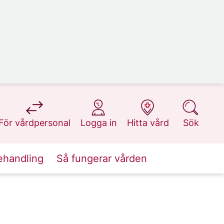
på 1177.se
på 1177.se
på 1177.se
på 1177.se
För vårdpersonal
Logga in
Hitta vård
Sök
ehandling
Så fungerar vården