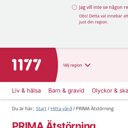
Jag vill inte se någon 
Obs! Detta val innebär att
just din region.
Till startsidan för 1177
Välj
region
Liv & hälsa
Barn & gravid
Olyckor & sk
Du är här:
Start
Hitta vård
PRIMA Ätstörning
PRIMA Ätstörning