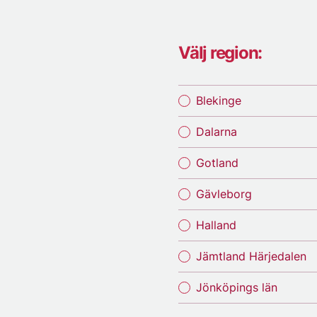
Välj region:
Blekinge
Dalarna
Gotland
Gävleborg
Halland
Jämtland Härjedalen
Jönköpings län