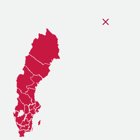
Stäng regionsvälj