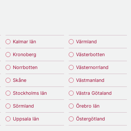
Kalmar län
Värmland
Kronoberg
Västerbotten
Norrbotten
Västernorrland
Skåne
Västmanland
Stockholms län
Västra Götaland
Sörmland
Örebro län
Uppsala län
Östergötland