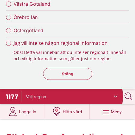
Västra Götaland
Örebro län
Östergötland
Jag vill inte se någon regional information
Obs! Detta val innebär att du inte ser regionalt innehåll
och viktig information som gäller just din region.
Stäng regionsväljaren
Stäng
Välj
region
Till startsidan för 1177
på 1177.se
på 1177.se
Meny
Logga in
Hitta vård