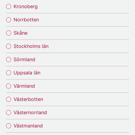
Kronoberg
Norrbotten
Skåne
Stockholms län
Sörmland
Uppsala län
Värmland
Västerbotten
Västernorrland
Västmanland