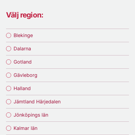
Välj region:
Blekinge
Dalarna
Gotland
Gävleborg
Halland
Jämtland Härjedalen
Jönköpings län
Kalmar län