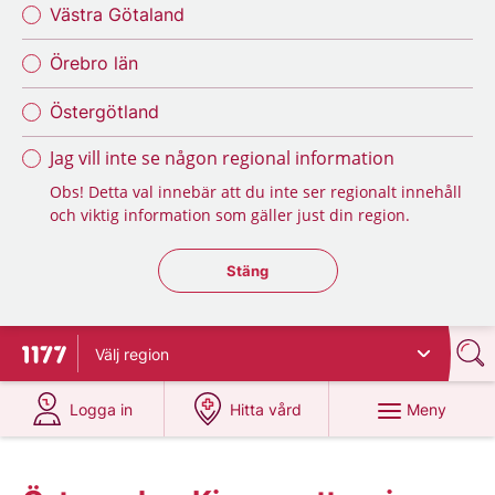
Västra Götaland
Örebro län
Östergötland
Jag vill inte se någon regional information
Obs! Detta val innebär att du inte ser regionalt innehåll
och viktig information som gäller just din region.
Stäng regionsväljaren
Stäng
Välj
region
Till startsidan för 1177
på 1177.se
på 1177.se
Meny
Logga in
Hitta vård