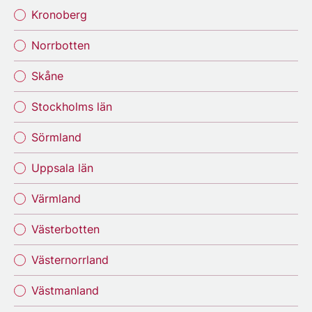
Kronoberg
Norrbotten
Skåne
Stockholms län
Sörmland
Uppsala län
Värmland
Västerbotten
Västernorrland
Västmanland