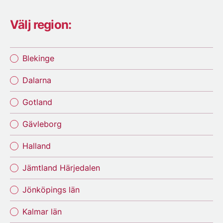
Välj region:
Blekinge
Dalarna
Gotland
Gävleborg
Halland
Jämtland Härjedalen
Jönköpings län
Kalmar län