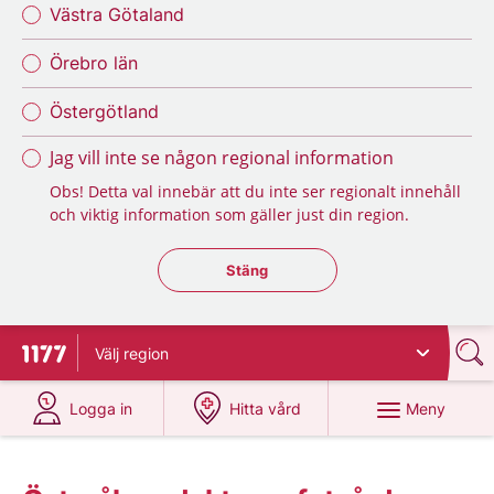
Västra Götaland
Örebro län
Östergötland
Jag vill inte se någon regional information
Obs! Detta val innebär att du inte ser regionalt innehåll
och viktig information som gäller just din region.
Stäng regionsväljaren
Stäng
Välj
region
Till startsidan för 1177
på 1177.se
på 1177.se
Meny
Logga in
Hitta vård