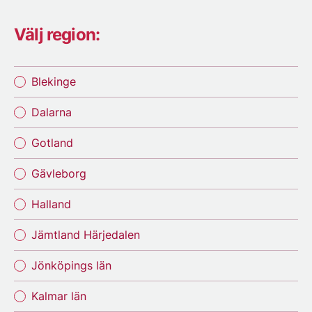
Välj region:
Blekinge
Dalarna
Gotland
Gävleborg
Halland
Jämtland Härjedalen
Jönköpings län
Kalmar län