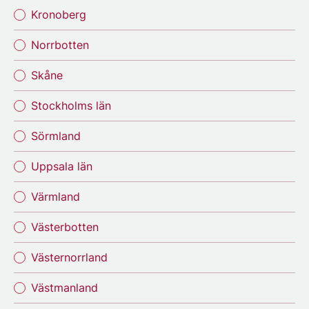
Kronoberg
Norrbotten
Skåne
Stockholms län
Sörmland
Uppsala län
Värmland
Västerbotten
Västernorrland
Västmanland