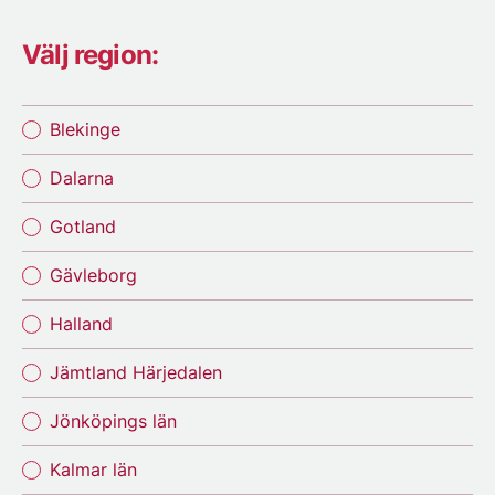
Välj region:
Blekinge
Dalarna
Gotland
Gävleborg
Halland
Jämtland Härjedalen
Jönköpings län
Kalmar län