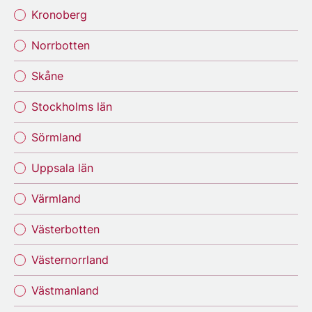
Kronoberg
Norrbotten
Skåne
Stockholms län
Sörmland
Uppsala län
Värmland
Västerbotten
Västernorrland
Västmanland