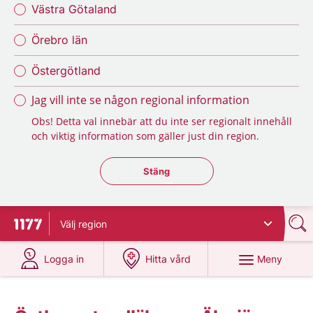
Västra Götaland
Örebro län
Östergötland
Jag vill inte se någon regional information
Obs! Detta val innebär att du inte ser regionalt innehåll
och viktig information som gäller just din region.
Stäng regionsväljaren
Stäng
Välj
region
Till startsidan för 1177
på 1177.se
på 1177.se
Meny
Logga in
Hitta vård