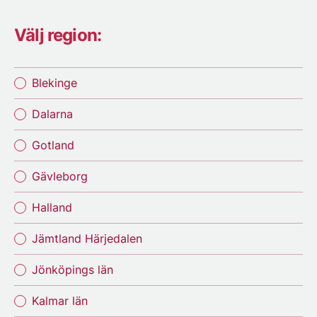
Välj region:
Blekinge
Dalarna
Gotland
Gävleborg
Halland
Jämtland Härjedalen
Jönköpings län
Kalmar län