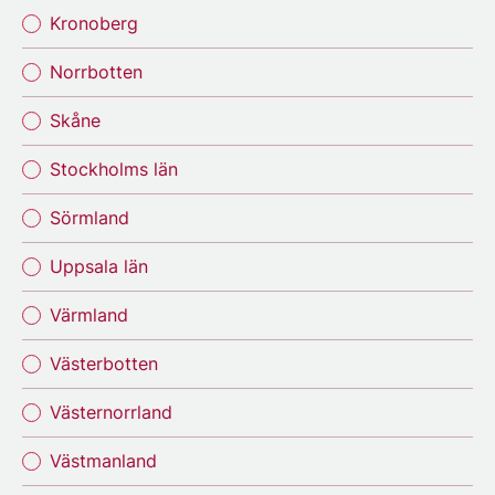
Kronoberg
Norrbotten
Skåne
Stockholms län
Sörmland
Uppsala län
Värmland
Västerbotten
Västernorrland
Västmanland