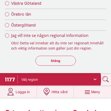
Västra Götaland
Örebro län
Östergötland
Jag vill inte se någon regional information
Obs! Detta val innebär att du inte ser regionalt innehåll
och viktig information som gäller just din region.
Stäng regionsväljaren
Stäng
Välj
region
Till startsidan för 1177
på 1177.se
på 1177.se
Meny
Logga in
Hitta vård