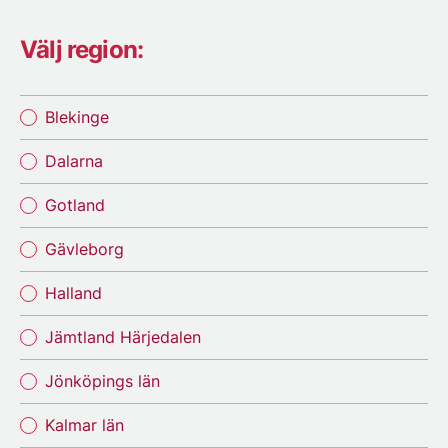
Välj region:
Blekinge
Dalarna
Gotland
Gävleborg
Halland
Jämtland Härjedalen
Jönköpings län
Kalmar län