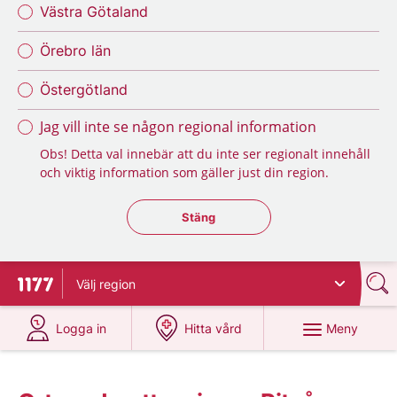
Västra Götaland
Örebro län
Östergötland
Jag vill inte se någon regional information
Obs! Detta val innebär att du inte ser regionalt innehåll
och viktig information som gäller just din region.
Stäng regionsväljaren
Stäng
Välj
region
Till startsidan för 1177
på 1177.se
på 1177.se
Meny
Logga in
Hitta vård