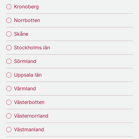
Kronoberg
Norrbotten
Skåne
Stockholms län
Sörmland
Uppsala län
Värmland
Västerbotten
Västernorrland
Västmanland