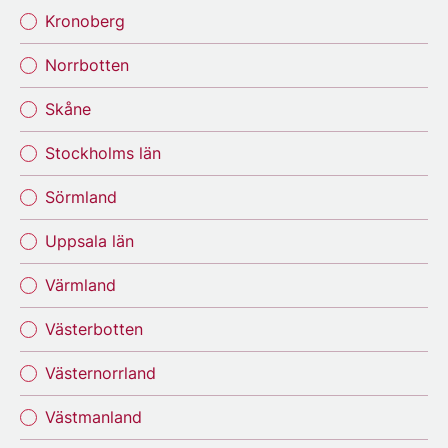
Kronoberg
Norrbotten
Skåne
Stockholms län
Sörmland
Uppsala län
Värmland
Västerbotten
Västernorrland
Västmanland