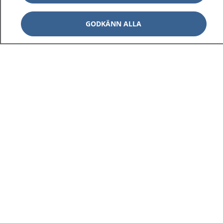
GODKÄNN ALLA
1177
–
tryggt om din hälsa och vård
På 1177.se får du råd om hälsa och information om
sjukdomar och vilka mottagningar du kan kontakta.