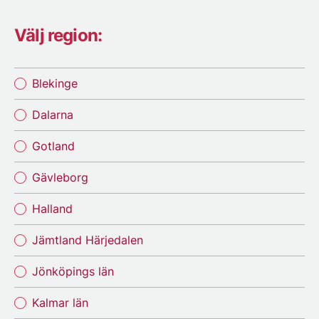
Välj region:
Blekinge
Dalarna
Gotland
Gävleborg
Halland
Jämtland Härjedalen
Jönköpings län
Kalmar län