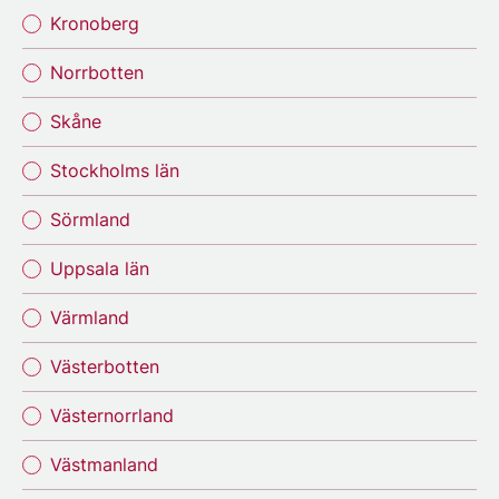
Kronoberg
Norrbotten
Skåne
Stockholms län
Sörmland
Uppsala län
Värmland
Västerbotten
Västernorrland
Västmanland