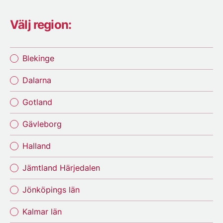
Välj region:
Blekinge
Dalarna
Gotland
Gävleborg
Halland
Jämtland Härjedalen
Jönköpings län
Kalmar län