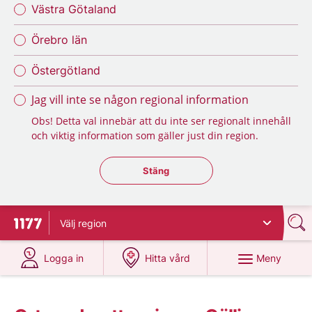
Västra Götaland
Örebro län
Östergötland
Jag vill inte se någon regional information
Obs! Detta val innebär att du inte ser regionalt innehåll
och viktig information som gäller just din region.
Stäng regionsväljaren
Stäng
Välj
region
Till startsidan för 1177
på 1177.se
på 1177.se
Meny
Logga in
Hitta vård