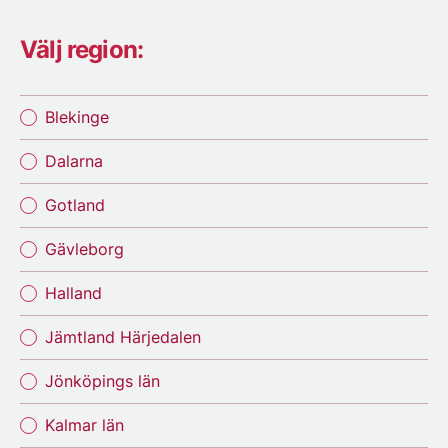
Välj region:
Blekinge
Dalarna
Gotland
Gävleborg
Halland
Jämtland Härjedalen
Jönköpings län
Kalmar län