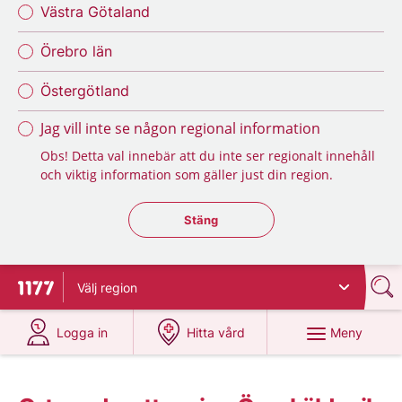
Västra Götaland
Örebro län
Östergötland
Jag vill inte se någon regional information
Obs! Detta val innebär att du inte ser regionalt innehåll
och viktig information som gäller just din region.
Stäng regionsväljaren
Stäng
Välj
region
Till startsidan för 1177
på 1177.se
på 1177.se
Meny
Logga in
Hitta vård