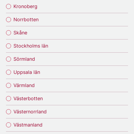
Kronoberg
Norrbotten
Skåne
Stockholms län
Sörmland
Uppsala län
Värmland
Västerbotten
Västernorrland
Västmanland