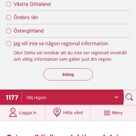
Västra Götaland
Örebro län
Östergötland
Jag vill inte se någon regional information
Obs! Detta val innebär att du inte ser regionalt innehåll
och viktig information som gäller just din region.
Stäng regionsväljaren
Stäng
Välj
region
Till startsidan för 1177
på 1177.se
på 1177.se
Meny
Logga in
Hitta vård