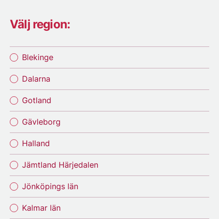
Välj region:
Blekinge
Dalarna
Gotland
Gävleborg
Halland
Jämtland Härjedalen
Jönköpings län
Kalmar län