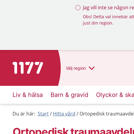
Jag vill inte se någon 
Obs! Detta val innebär att
just din region.
Till startsidan för 1177
Välj
region
Liv & hälsa
Barn & gravid
Olyckor & sk
Du är här:
Start
Hitta vård
Ortopedisk traumaavdel
Ortopedisk traumaavdeln