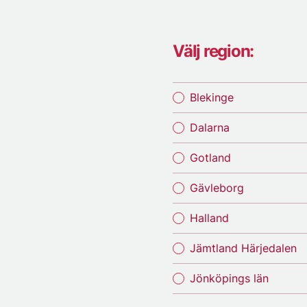
Välj region:
Blekinge
Dalarna
Gotland
Gävleborg
Halland
Jämtland Härjedalen
Jönköpings län