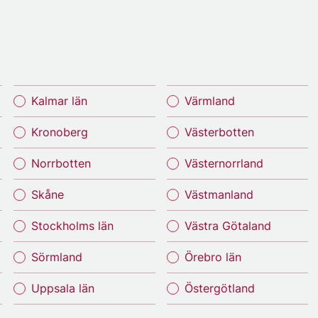
Kalmar län
Värmland
Kronoberg
Västerbotten
Norrbotten
Västernorrland
Skåne
Västmanland
Stockholms län
Västra Götaland
Sörmland
Örebro län
Uppsala län
Östergötland