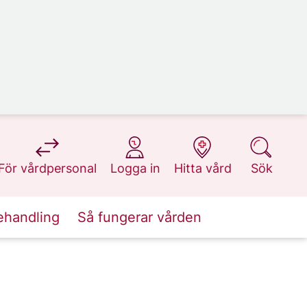
på 1177.se
på 1177.se
på 1177.se
på 1177.se
För vårdpersonal
Logga in
Hitta vård
Sök
ehandling
Så fungerar vården