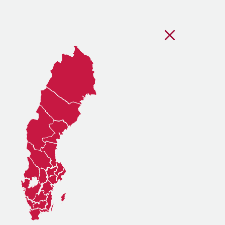
Stäng regionsvälj