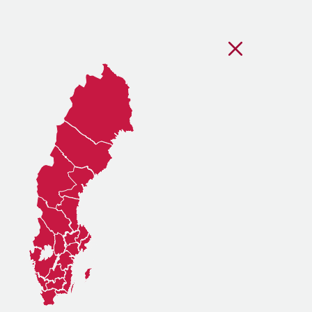
Stäng regionsvälj