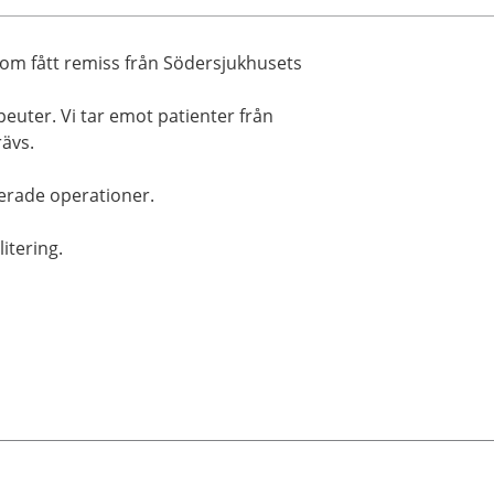
 som fått remiss från Södersjukhusets
euter. Vi tar emot patienter från
rävs.
cerade operationer.
itering.