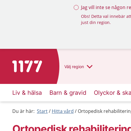
Jag vill inte se någon 
Obs! Detta val innebär att
just din region.
Till startsidan för 1177
Välj
region
Liv & hälsa
Barn & gravid
Olyckor & sk
Du är här:
Start
Hitta vård
Ortopedisk rehabiliteri
Ortopedisk rehabiliterin