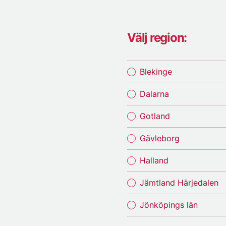
Välj region:
Blekinge
Dalarna
Gotland
Gävleborg
Halland
Jämtland Härjedalen
Jönköpings län