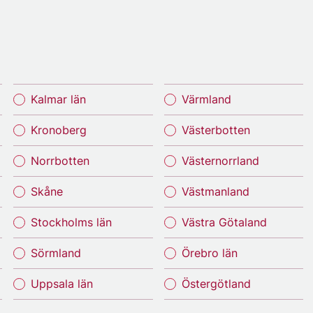
Kalmar län
Värmland
Kronoberg
Västerbotten
Norrbotten
Västernorrland
Skåne
Västmanland
Stockholms län
Västra Götaland
Sörmland
Örebro län
Uppsala län
Östergötland