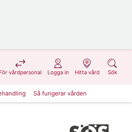
på 1177.se
på 1177.se
på 1177.se
på 1177.se
För vårdpersonal
Logga in
Hitta vård
Sök
ehandling
Så fungerar vården