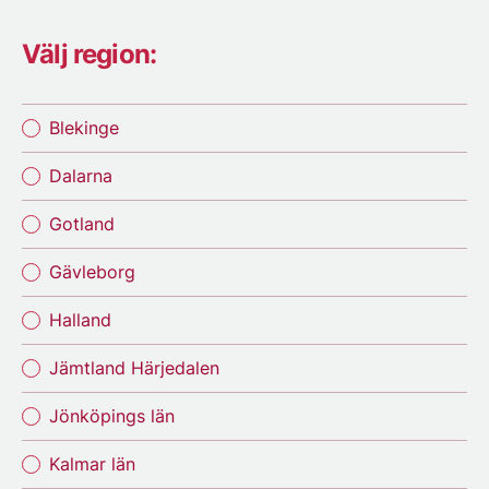
Välj region:
Blekinge
Dalarna
Gotland
Gävleborg
Halland
Jämtland Härjedalen
Jönköpings län
Kalmar län