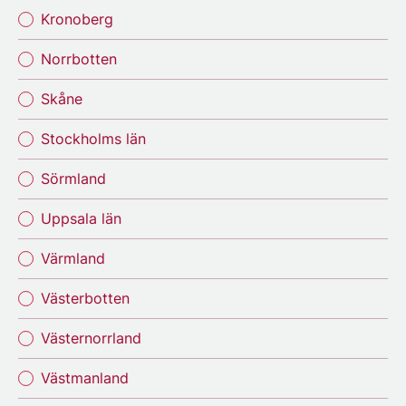
Kronoberg
Norrbotten
Skåne
Stockholms län
Sörmland
Uppsala län
Värmland
Västerbotten
Västernorrland
Västmanland