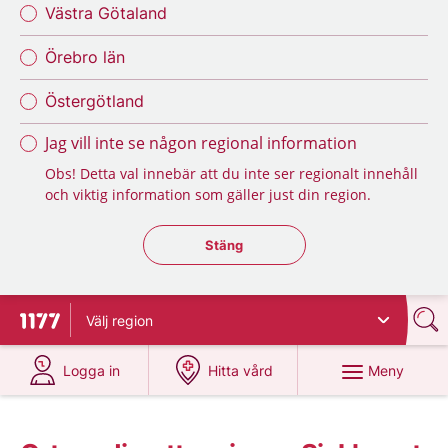
Västra Götaland
Örebro län
Östergötland
Jag vill inte se någon regional information
Obs! Detta val innebär att du inte ser regionalt innehåll
och viktig information som gäller just din region.
Stäng regionsväljaren
Stäng
Välj
region
Till startsidan för 1177
på 1177.se
på 1177.se
Meny
Logga in
Hitta vård