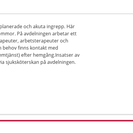
 planerade och akuta ingrepp. Här
ommor. På avdelningen arbetar ett
rapeuter, arbetsterapeuter och
m behov finns kontakt med
tjänst) efter hemgång.Insatser av
via sjuksköterskan på avdelningen.