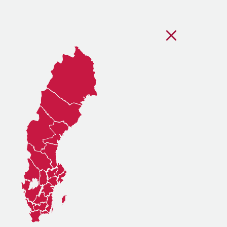
Stäng regionsvälj