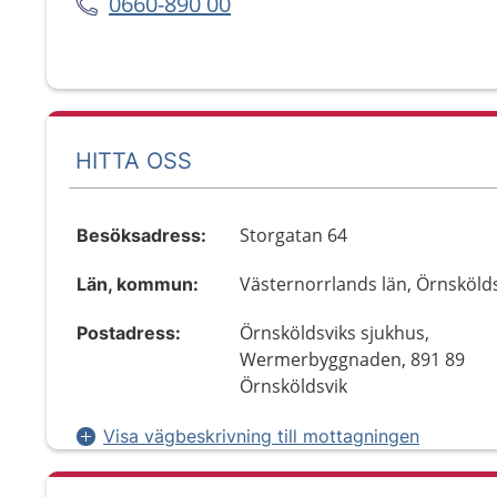
0660-890 00
HITTA OSS
Storgatan 64
Besöksadress:
Västernorrlands län, Örnsköld
Län, kommun:
Örnsköldsviks sjukhus,
Postadress:
Wermerbyggnaden, 891 89
Örnsköldsvik
Visa vägbeskrivning till mottagningen