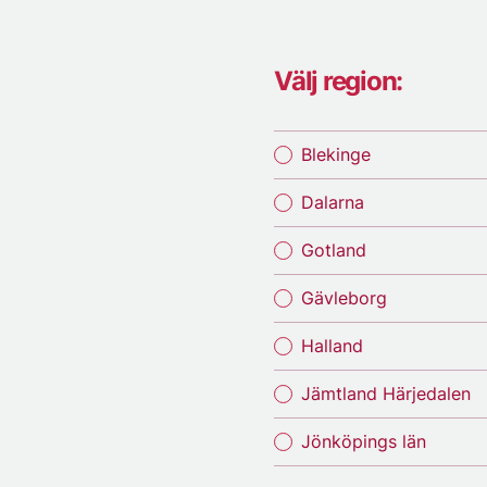
Välj region:
Blekinge
Dalarna
Gotland
Gävleborg
Halland
Jämtland Härjedalen
Jönköpings län