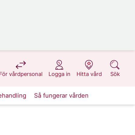
på 1177.se
på 1177.se
på 1177.se
på 1177.se
För vårdpersonal
Logga in
Hitta vård
Sök
ehandling
Så fungerar vården