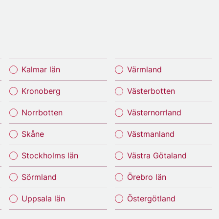
Kalmar län
Värmland
Kronoberg
Västerbotten
Norrbotten
Västernorrland
Skåne
Västmanland
Stockholms län
Västra Götaland
Sörmland
Örebro län
Uppsala län
Östergötland