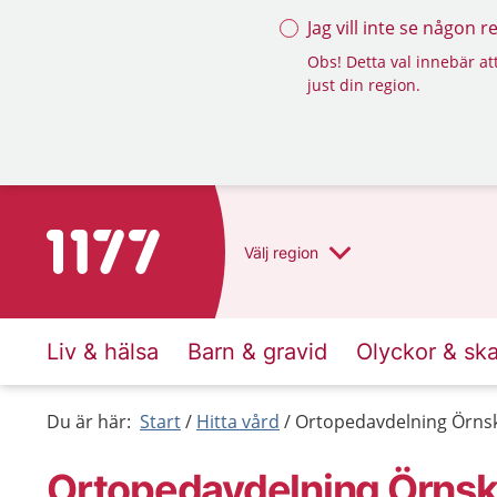
Jag vill inte se någon 
Obs! Detta val innebär att
just din region.
Till startsidan för 1177
Välj
region
Liv & hälsa
Barn & gravid
Olyckor & sk
Du är här:
Start
Hitta vård
Ortopedavdelning Örnsk
Ortopedavdelning Örnsk