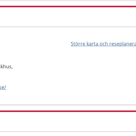
Större karta och reseplaner
ukhus,
se/