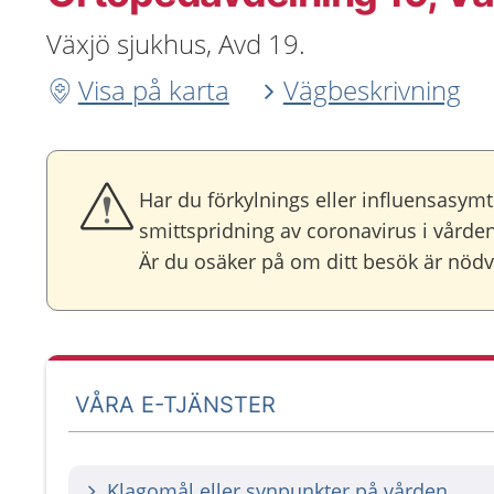
Växjö sjukhus, Avd 19.
Visa på karta
Vägbeskrivning
Har du förkylnings eller influensasymt
smittspridning av coronavirus i vården
Är du osäker på om ditt besök är nödvä
VÅRA E-TJÄNSTER
Klagomål eller synpunkter på vården