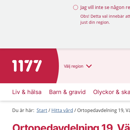
Jag vill inte se någon 
Obs! Detta val innebär att
just din region.
Till startsidan för 1177
Välj
region
Liv & hälsa
Barn & gravid
Olyckor & sk
Du är här:
Start
Hitta vård
Ortopedavdelning 19, V
Ortopedavdelning 19, Vä