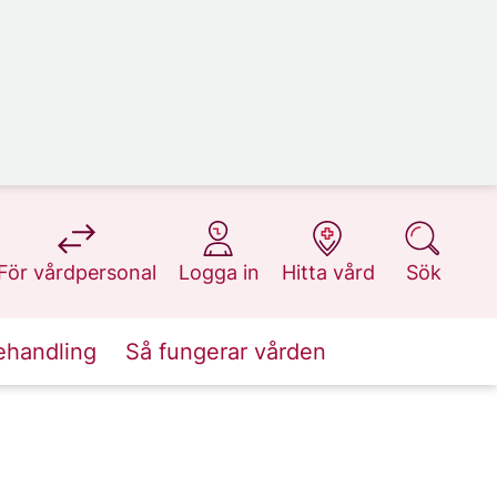
på 1177.se
på 1177.se
på 1177.se
på 1177.se
För vårdpersonal
Logga in
Hitta vård
Sök
ehandling
Så fungerar vården