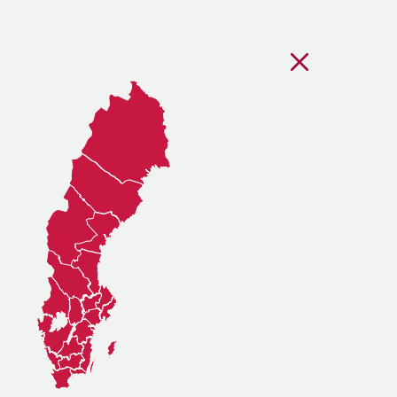
Stäng regionsvälj