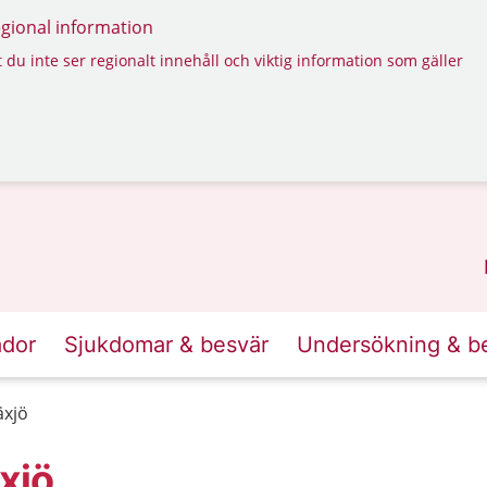
regional information
 du inte ser regionalt innehåll och viktig information som gäller
ador
Sjukdomar & besvär
Undersökning & b
äxjö
xjö