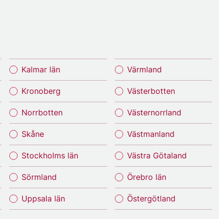
Kalmar län
Värmland
Kronoberg
Västerbotten
Norrbotten
Västernorrland
Skåne
Västmanland
Stockholms län
Västra Götaland
Sörmland
Örebro län
Uppsala län
Östergötland