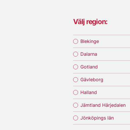
Välj region:
Blekinge
Dalarna
Gotland
Gävleborg
Halland
Jämtland Härjedalen
Jönköpings län