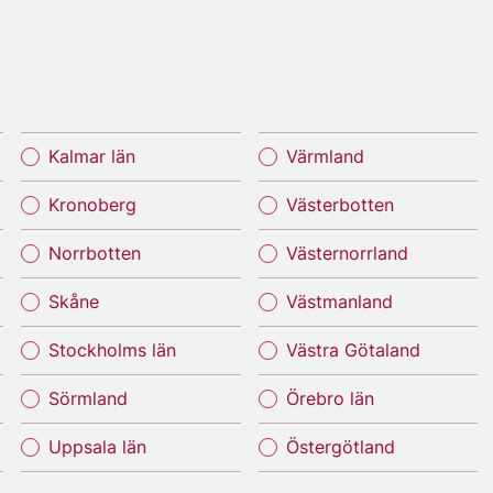
Kalmar län
Värmland
Kronoberg
Västerbotten
Norrbotten
Västernorrland
Skåne
Västmanland
Stockholms län
Västra Götaland
Sörmland
Örebro län
Uppsala län
Östergötland