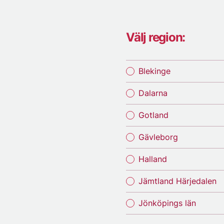
Välj region:
Blekinge
Dalarna
Gotland
Gävleborg
Halland
Jämtland Härjedalen
Jönköpings län