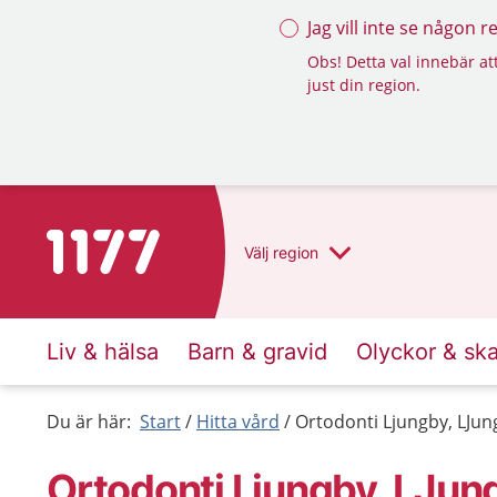
Jag vill inte se någon 
Obs! Detta val innebär att
just din region.
Till startsidan för 1177
Välj
region
Liv & hälsa
Barn & gravid
Olyckor & sk
Du är här:
Start
Hitta vård
Ortodonti Ljungby, LJun
Ortodonti Ljungby, LJun