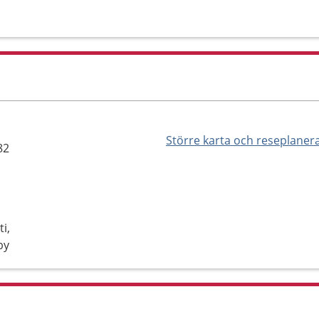
Större karta och reseplaner
82
i,
by