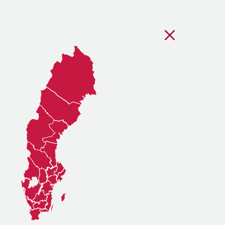
Stäng regionsvälj