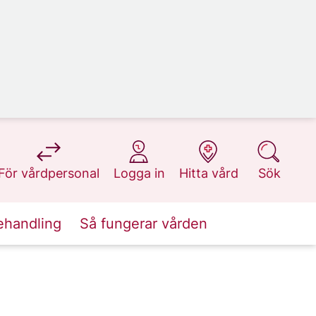
på 1177.se
på 1177.se
på 1177.se
på 1177.se
För vårdpersonal
Logga in
Hitta vård
Sök
ehandling
Så fungerar vården