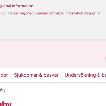
regional information
 du inte ser regionalt innehåll och viktig information som gäller
ador
Sjukdomar & besvär
Undersökning & b
gby
gby