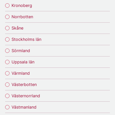
Kronoberg
Norrbotten
Skåne
Stockholms län
Sörmland
Uppsala län
Värmland
Västerbotten
Västernorrland
Västmanland