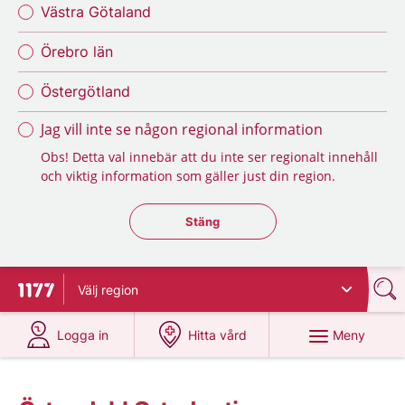
Västra Götaland
Örebro län
Östergötland
Jag vill inte se någon regional information
Obs! Detta val innebär att du inte ser regionalt innehåll
och viktig information som gäller just din region.
Stäng regionsväljaren
Stäng
Välj
region
Till startsidan för 1177
på 1177.se
på 1177.se
Meny
Logga in
Hitta vård