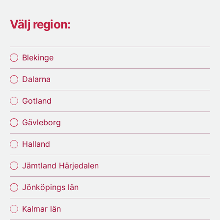
Välj region:
Blekinge
Dalarna
Gotland
Gävleborg
Halland
Jämtland Härjedalen
Jönköpings län
Kalmar län